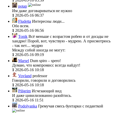
1
2026-05-16 05:39
potap
Им даже договариваться не нужно
1
2026-05-16 06:37
Fludetta
Интересны люди...
Обо всeм.
1
2026-05-16 06:56
Tonik
Всё меньше с возрастом робею и от досады не
хандрю! Порой, вот, чувствую - мудрею. А присмотрюсь
- так нет.... мудрю
Между собой иногда не могут:
1
2026-05-16 09:19
Marsel
Dum spiro – spero!
Думаю, что компромисс всегда найдут!
1
2026-05-16 10:18
Vovland
professor
Говорили, говорили и договорились
1
2026-05-16 10:18
Piligrim
Исчезающий вид
И даже цивилизованно разойтись.
1
2026-05-16 11:51
Podolyanka
Гремучая смесь бунтарки с педанткой