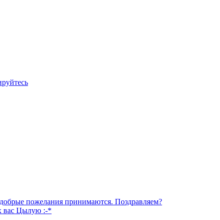
ируйтесь
е добрые пожелания принимаются. Поздравляем?
х вас Цылую :-*