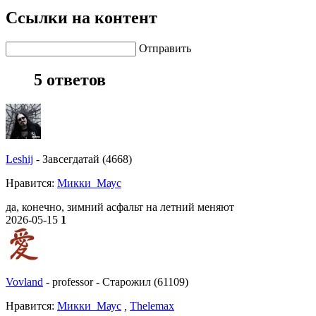
Ссылки на контент
Отправить
5 ответов
Leshij
-
Завсегдатай (4668)
Нравитcя:
Микки_Маус
да, конечно, зимний асфальт на летний меняют
2026-05-15
1
Vovland
-
professor
-
Старожил (61109)
Нравитcя:
Микки_Маус
,
Thelemax