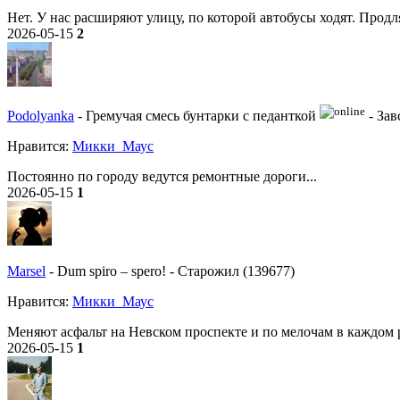
Нет. У нас расширяют улицу, по которой автобусы ходят. Продл
2026-05-15
2
Podolyanka
-
Гремучая смесь бунтарки с педанткой
-
Зав
Нравитcя:
Микки_Маус
Постоянно по городу ведутся ремонтные дороги...
2026-05-15
1
Marsel
-
Dum spiro – spero!
-
Старожил (139677)
Нравитcя:
Микки_Маус
Меняют асфальт на Невском проспекте и по мелочам в каждом 
2026-05-15
1