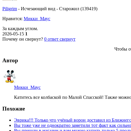
Piligrim
-
Исчезающий вид
-
Старожил (139419)
Нравитcя:
Микки_Маус
За каждым углом.
2026-05-15
1
Почему он свернут?
0
ответ свернут
Чтобы о
Автор
Микки_Маус
Катитесь все колбаской по Малой Спасской! Также можно
Похожие
Эврика!!! Только что учёный ворон доставил из Ближнег
Вы тоже уже не однократно заметили тот факт как сильно 
Вы пришли в магазин и вам можно купить только 5 проду