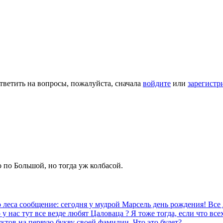
тветить на вопросы, пожалуйста, сначала
войдите
или
зарегистр
 по Большой, но тогда уж колбасой.
о леса сообщение: сегодня у мудрой Марсель день рождения! Вс
у нас тут все везде любят Цаловаца ? Я тоже тогда, если что все
ктов на первую букву своей фамилии. Что это будет?