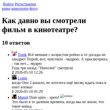
Войти
Регистрация
кино
кинотеатр
флуд
Как давно вы смотрели
фильм в кинотеатре?
10 ответов
Tonik
Всё меньше с возрастом робею и от досады не
хандрю! Порой, вот, чувствую - мудрею. А присмотрюсь
- так нет.... мудрю
Года три назад.."Наполен" смотрели
2
2026-05-10 12:26
Leshij
когда Оно 2 вышло, не хотелось ещё месяц ждать пока в
инет вложат
1
2026-05-10 01:29
Marsel
Dum spiro – spero!
Это было в те далекие времена, когда мы не знали, что
такое ковид.