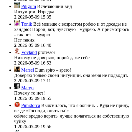
Piligrim
Исчезающий вид
Интуиции. Изредка.
2
2026-05-09 15:35
Tonik
Всё меньше с возрастом робею и от досады не
хандрю! Порой, вот, чувствую - мудрею. А присмотрюсь
- так нет.... мудрю
Нет таких
2
2026-05-09 16:40
Vovland
professor
Никому не доверяю, порой даже себе
2
2026-05-09 16:53
Marsel
Dum spiro – spero!
Доверяю только своей интуиции, она меня не подводит.
2
2026-05-09 17:11
Margo
Почему то нет!
1
2026-05-09 19:55
Pimidorca
Выяснилось, что я богиня… Куда не приду,
везде «Господи, опять ты!»
сейчас вредно верить, лучше полагаться на собственную
чуйку
1
2026-05-09 19:56