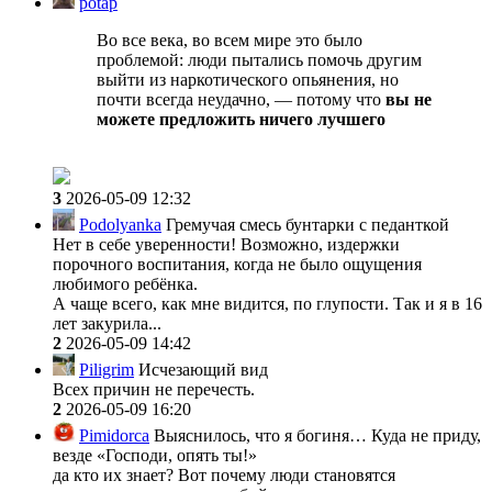
potap
Во все века, во всем мире это было
проблемой: люди пытались помочь другим
выйти из наркотического опьянения, но
почти всегда неудачно, — потому что
вы не
можете предложить ничего лучшего
3
2026-05-09 12:32
Podolyanka
Гремучая смесь бунтарки с педанткой
Нет в себе уверенности! Возможно, издержки
порочного воспитания, когда не было ощущения
любимого ребёнка.
А чаще всего, как мне видится, по глупости. Так и я в 16
лет закурила...
2
2026-05-09 14:42
Piligrim
Исчезающий вид
Всех причин не перечесть.
2
2026-05-09 16:20
Pimidorca
Выяснилось, что я богиня… Куда не приду,
везде «Господи, опять ты!»
да кто их знает? Вот почему люди становятся