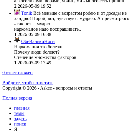
алкоголиками, ворами, убийцами - много есть причин
2
2026-05-09 19:52
Tonik
Всё меньше с возрастом робею и от досады не
хандрю! Порой, вот, чувствую - мудрею. А присмотрюсь
- так нет.... мудрю
наркоманов надо поспрашивать..
1
2026-05-09 16:38
ОбеВанькиНоги
Наркомания это болезнь
Почему люди болеют?
Стечение множества факторов
1
2026-05-09 17:49
0
ответ сложен
Войдите, чтобы ответить
Copyright © 2026 - Askee - вопросы и ответы
Полная версия
главная
темы
задать
поиск
Я