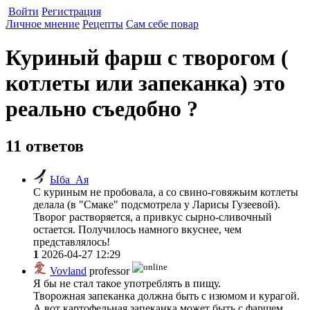
Войти
Регистрация
Личное мнение
Рецепты
Сам себе повар
Куриный фарш с творогом (
котлеты или запеканка) это
реально съедобно ?
11 ответов
Ыба_Ая
С куриным не пробовала, а со свино-говяжьим котлеты
делала (в "Смаке" подсмотрела у Ларисы Гузеевой).
Творог растворяется, а привкус сырно-сливочный
остается. Получилось намного вкуснее, чем
представлялось!
1
2026-04-27 12:29
Vovland
professor
Я бы не стал такое употреблять в пищу.
Творожная запеканка должна быть с изюмом и курагой.
А вот картофельная запеканка может быть с фаршем