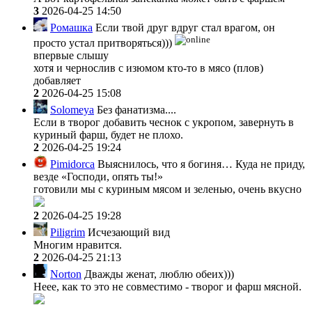
3
2026-04-25 14:50
Ромашка
Если твой друг вдруг стал врагом, он
просто устал притворяться)))
впервые слышу
хотя и чернослив с изюмом кто-то в мясо (плов)
добавляет
2
2026-04-25 15:08
Solomeya
Без фанатизма....
Если в творог добавить чеснок с укропом, завернуть в
куриный фарш, будет не плохо.
2
2026-04-25 19:24
Pimidorca
Выяснилось, что я богиня… Куда не приду,
везде «Господи, опять ты!»
готовили мы с куриным мясом и зеленью, очень вкусно
2
2026-04-25 19:28
Piligrim
Исчезающий вид
Многим нравится.
2
2026-04-25 21:13
Norton
Дважды женат, люблю обеих)))
Неее, как то это не совместимо - творог и фарш мясной.