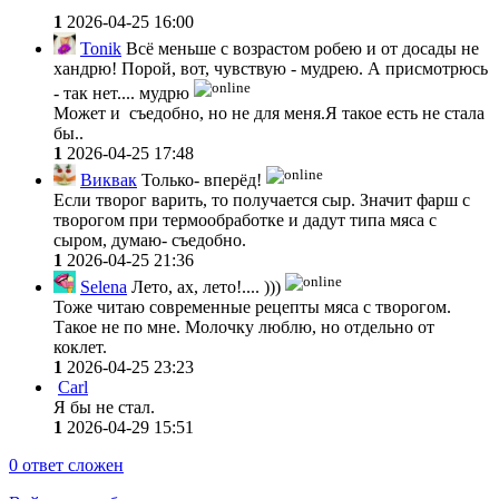
1
2026-04-25 16:00
Tonik
Всё меньше с возрастом робею и от досады не
хандрю! Порой, вот, чувствую - мудрею. А присмотрюсь
- так нет.... мудрю
Может и съедобно, но не для меня.Я такое есть не стала
бы..
1
2026-04-25 17:48
Виквак
Только- вперёд!
Если творог варить, то получается сыр. Значит фарш с
творогом при термообработке и дадут типа мяса с
сыром, думаю- съедобно.
1
2026-04-25 21:36
Selena
Лето, ах, лето!.... )))
Тоже читаю современные рецепты мяса с творогом.
Такое не по мне. Молочку люблю, но отдельно от
коклет.
1
2026-04-25 23:23
Carl
Я бы не стал.
1
2026-04-29 15:51
0
ответ сложен