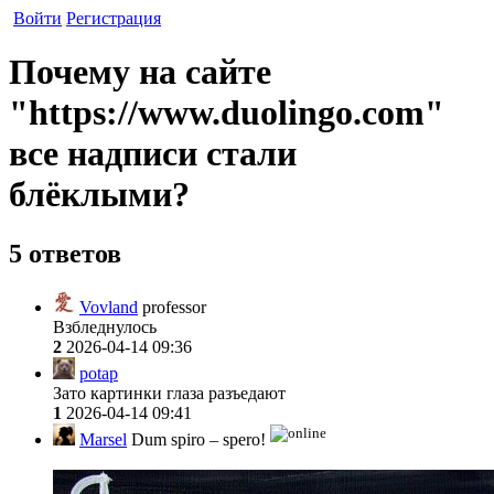
Войти
Регистрация
Почему на сайте
"https://www.duolingo.com"
все надписи стали
блёклыми?
5 ответов
Vovland
professor
Взбледнулось
2
2026-04-14 09:36
potap
Зато картинки глаза разъедают
1
2026-04-14 09:41
Marsel
Dum spiro – spero!