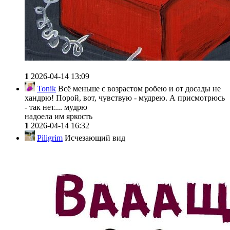
1
2026-04-14 13:09
Tonik
Всё меньше с возрастом робею и от досады не
хандрю! Порой, вот, чувствую - мудрею. А присмотрюсь
- так нет.... мудрю
надоела им яркость
1
2026-04-14 16:32
Piligrim
Исчезающий вид