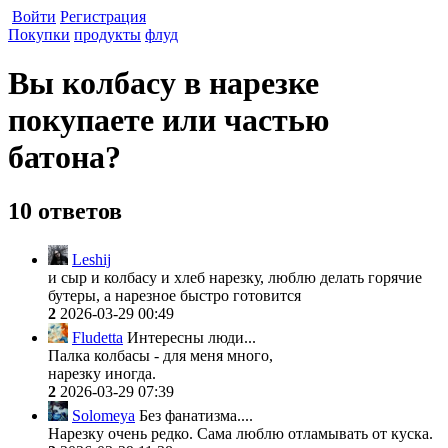
Войти
Регистрация
Покупки
продукты
флуд
Вы колбасу в нарезке
покупаете или частью
батона?
10 ответов
Leshij
и сыр и колбасу и хлеб нарезку, люблю делать горячие
бутеры, а нарезное быстро готовится
2
2026-03-29 00:49
Fludetta
Интересны люди...
Палка колбасы - для меня много,
нарезку иногда.
2
2026-03-29 07:39
Solomeya
Без фанатизма....
Нарезку очень редко. Сама люблю отламывать от куска.