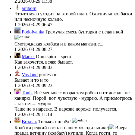
2
2026-03-29 11:38
artiborn
Что-то мясо уходит на второй план. Охотничьи колбаски
или чесночную кольцо.
1
2026-03-29 06:47
Podolyanka
Гремучая смесь бунтарки с педанткой
Смотря,какая колбаса и в каком магазине...
1
2026-03-29 08:27
Marsel
Dum spiro – spero!
Как захочется, всяко бывает.
1
2026-03-29 09:03
Vovland
professor
Бывает и то и то
1
2026-03-29 09:23
Tonik
Всё меньше с возрастом робею и от досады не
хандрю! Порой, вот, чувствую - мудрею. А присмотрюсь
- так нет.... мудрю
Чаще не в нарезке. В нарезке дороже получается.
1
2026-03-29 11:14
Виквак
Только- вперёд!
Колбаса редкий гость в нашем холодильнике)
Вчера
правда ветчину (колбасу) купили. Когда гости, то