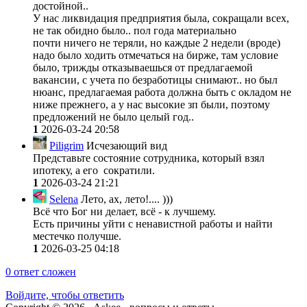
достойной..
У нас ликвидация предприятия была, сокращали всех,
не так обидно было.. пол года материально
почти ничего не теряли, но каждые 2 недели (вроде)
надо было ходить отмечаться на бирже, там условие
было, трижды отказываешься от предлагаемой
вакансии, с учета по безработицы снимают.. но был
нюанс, предлагаемая работа должна быть с окладом не
ниже прежнего, а у нас высокие зп были, поэтому
предложений не было целый год..
1
2026-03-24 20:58
Piligrim
Исчезающий вид
Представьте состояние сотрудника, который взял
ипотеку, а его сократили.
1
2026-03-24 21:21
Selena
Лето, ах, лето!.... )))
Всё что Бог ни делает, всё - к лучшему.
Есть причины уйти с ненавистной работы и найти
местечко получше.
1
2026-03-25 04:18
0
ответ сложен
Войдите, чтобы ответить