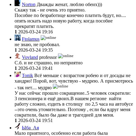
Norton
Дважды женат, люблю обеих)))
Скажу так - не очень это приятно.
Пособие по безработице конечно платить будут, но....
опять искать надо новую работу, когда пособие
прекратят платить.
1
2026-03-24 19:16
Ftolamus
не знаю, не пробовал.
1
2026-03-24 19:35
Vovland
professor
С.б. и не страшно, но неприятно
1
2026-03-24 19:41
Tonik
Всё меньше с возрастом робею и от досады не
хандрю! Порой, вот, чувствую - мудрею. А присмотрюсь
- так нет.... мудрю
У нас сейчас прошло сокращение..5 человек сократили:
3 пенсионера и ещё двоих.В нашем регионе найти
работу сложно, ездить в столицу по 2,5 часа на автобусе
--это очень утомительно. Поэтому , если бы вдруг меня
сократили, было бы даже и трагедией для меня.
1
2026-03-24 19:51
Ыба_Ая
Мало приятного, особенно если работа была