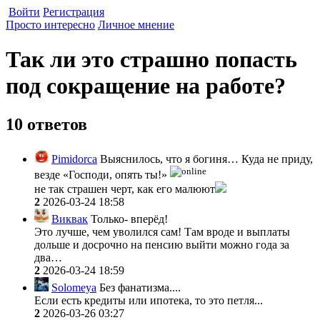
Войти
Регистрация
Просто интересно
Личное мнение
Так ли это страшно попасть
под сокращение на работе?
10 ответов
Pimidorca
Выяснилось, что я богиня… Куда не приду,
везде «Господи, опять ты!»
не так страшен черт, как его малюют
2
2026-03-24 18:58
Виквак
Только- вперёд!
Это лучше, чем уволился сам! Там вроде и выплаты
дольше и досрочно на пенсию выйти можно года за
два…
2
2026-03-24 18:59
Solomeya
Без фанатизма....
Если есть кредиты или ипотека, то это петля...
2
2026-03-26 03:27