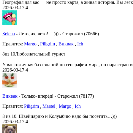
География для вас — не просто карта, а живая история. Вы легк
2026-03-17
4
Selena
-
Лето, ах, лето!.... )))
-
Старожил (70666)
Нравитcя:
Margo
,
Piligrim
,
Виквак
,
Ich
8из 10Любознательный турист
У вас отличная база знаний по географии мира, но пара стран
2026-03-17
4
Виквак
-
Только- вперёд!
-
Старожил (78177)
Нравитcя:
Piligrim
,
Marsel
,
Margo
,
Ich
8 из 10. Швейцарию и Колумбию надо бы посетить…)))
2026-03-17
4