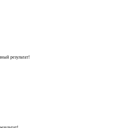
чный результат!
езультат!