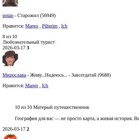
potap
-
Старожил (56949)
Нравитcя:
Margo
,
Piligrim
,
Ich
8 из 10
Любознательный турист
2026-03-17
3
Мирослава
-
Живу...Надеюсь...
-
Завсегдатай (9688)
Нравитcя:
Margo
,
Ich
10 из 10 Матерый путешественник
География для вас — не просто карта, а живая история. В
2026-03-17
2