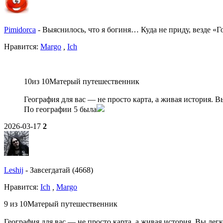
Pimidorca
-
Выяснилось, что я богиня… Куда не приду, везде «Г
Нравитcя:
Margo
,
Ich
10из 10Матерый путешественник
География для вас — не просто карта, а живая история. В
По географии 5 была
2026-03-17
2
Leshij
-
Завсегдатай (4668)
Нравитcя:
Ich
,
Margo
9 из 10Матерый путешественник
География для вас — не просто карта, а живая история. Вы легк