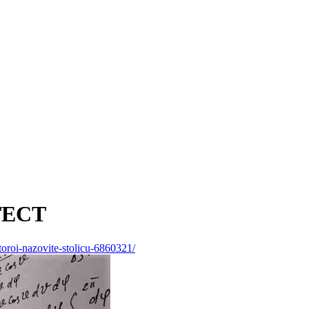
ТЕСТ
vtoroi-nazovite-stolicu-6860321/