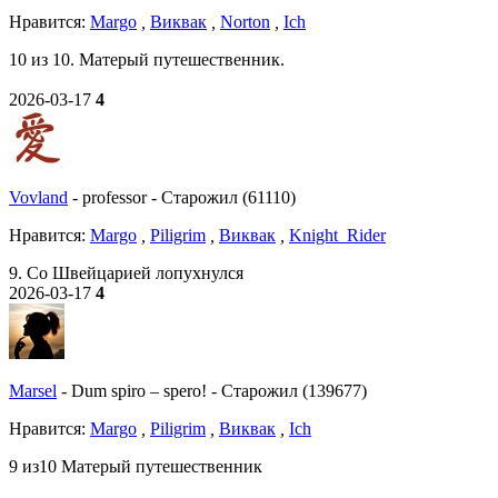
Нравитcя:
Margo
,
Виквак
,
Norton
,
Ich
10 из 10. Матерый путешественник.
2026-03-17
4
Vovland
-
professor
-
Старожил (61110)
Нравитcя:
Margo
,
Piligrim
,
Виквак
,
Knight_Rider
9. Со Швейцарией лопухнулся
2026-03-17
4
Marsel
-
Dum spiro – spero!
-
Старожил (139677)
Нравитcя:
Margo
,
Piligrim
,
Виквак
,
Ich
9 из10 Матерый путешественник