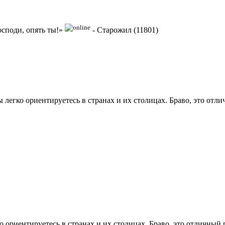
осподи, опять ты!»
-
Старожил (11801)
ы легко ориентируетесь в странах и их столицах. Браво, это отли
о ориентируетесь в странах и их столицах. Браво, это отличный р