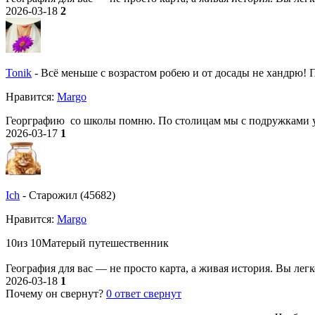
2026-03-18
2
Tonik
-
Всё меньше с возрастом робею и от досады не хандрю! По
Нравитcя:
Margo
Георграфию со школы помню. По столицам мы с подружками ус
2026-03-17
1
Ich
-
Старожил (45682)
Нравитcя:
Margo
10из 10Матерый путешественник
География для вас — не просто карта, а живая история. Вы легк
2026-03-18
1
Почему он свернут?
0
ответ свернут