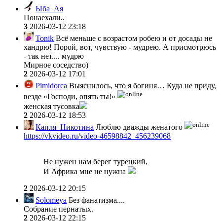
Ыба_Ая
Понаехали..
3
2026-03-12 23:18
Tonik
Всё меньше с возрастом робею и от досады не
хандрю! Порой, вот, чувствую - мудрею. А присмотрюсь
- так нет.... мудрю
Мирное соседство)
2
2026-03-12 17:01
Pimidorca
Выяснилось, что я богиня… Куда не приду,
везде «Господи, опять ты!»
женская тусовка
2
2026-03-12 18:53
Капля_Никотина
Люблю дважды женатого
https://vkvideo.ru/video-46598842_456239068
Не нужен нам берег турецкий,
И Африка мне не нужна
2
2026-03-12 20:15
Solomeya
Без фанатизма....
Собрание пернатых.
2
2026-03-12 22:15