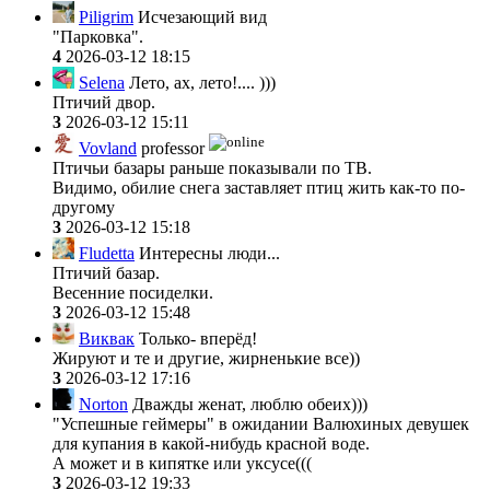
Piligrim
Исчезающий вид
"Парковка".
4
2026-03-12 18:15
Selena
Лето, ах, лето!.... )))
Птичий двор.
3
2026-03-12 15:11
Vovland
professor
Птичьи базары раньше показывали по ТВ.
Видимо, обилие снега заставляет птиц жить как-то по-
другому
3
2026-03-12 15:18
Fludetta
Интересны люди...
Птичий базар.
Весенние посиделки.
3
2026-03-12 15:48
Виквак
Только- вперёд!
Жируют и те и другие, жирненькие все))
3
2026-03-12 17:16
Norton
Дважды женат, люблю обеих)))
"Успешные геймеры" в ожидании Валюхиных девушек
для купания в какой-нибудь красной воде.
А может и в кипятке или уксусе(((
3
2026-03-12 19:33