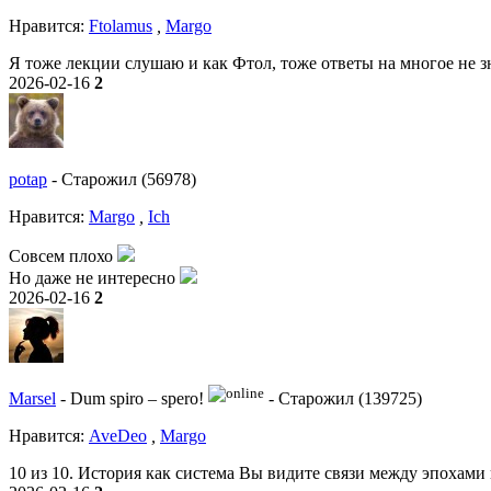
Нравитcя:
Ftolamus
,
Margo
Я тоже лекции слушаю и как Фтол, тоже ответы на многое не з
2026-02-16
2
potap
-
Старожил (56978)
Нравитcя:
Margo
,
Ich
Совсем плохо
Но даже не интересно
2026-02-16
2
Marsel
-
Dum spiro – spero!
-
Старожил (139725)
Нравитcя:
AveDeo
,
Margo
10 из 10. История как система Вы видите связи между эпохам