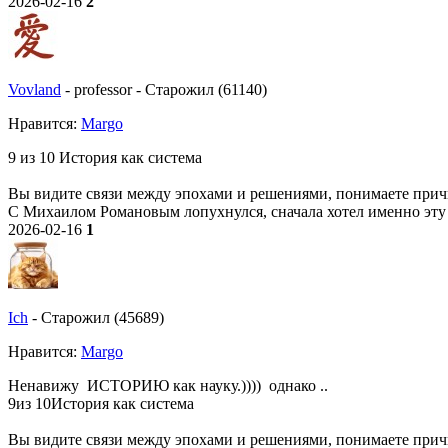
2026-02-16
2
Vovland
-
professor
-
Старожил (61140)
Нравитcя:
Margo
9 из 10 История как система
Вы видите связи между эпохами и решениями, понимаете прич
С Михаилом Романовым лопухнулся, сначала хотел именно эту 
2026-02-16
1
Ich
-
Старожил (45689)
Нравитcя:
Margo
Ненавижу ИСТОРИЮ как науку.)))) однако ..
9из 10История как система
Вы видите связи между эпохами и решениями, понимаете прич