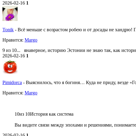
2026-02-16
1
Tonik
-
Всё меньше с возрастом робею и от досады не хандрю! По
Нравитcя:
Margo
9 из 10... янаверное, историю Эстонии не знаю так, как исто
2026-02-16
1
Pimidorca
-
Выяснилось, что я богиня… Куда не приду, везде «Г
Нравитcя:
Margo
10из 10История как система
Вы видите связи между эпохами и решениями, понимаете
2026-02-16
1