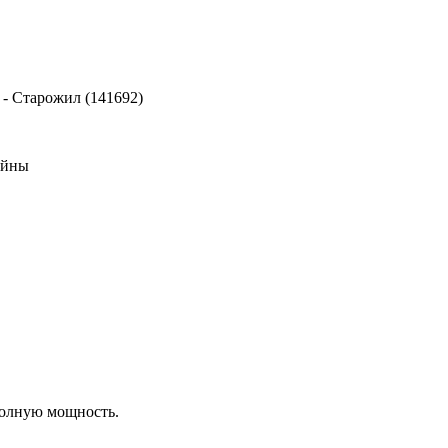
-
Старожил (141692)
ойны
полную мощность.