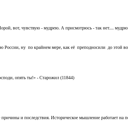
рой, вот, чувствую - мудрею. А присмотрюсь - так нет.... мудрю
рию России, ну по крайнем мере, как её преподносили до этой в
осподи, опять ты!»
-
Старожил (11844)
 причины и последствия. Историческое мышление работает на 