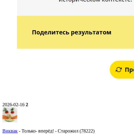
2026-02-16
2
Виквак
-
Только- вперёд!
-
Старожил (78222)