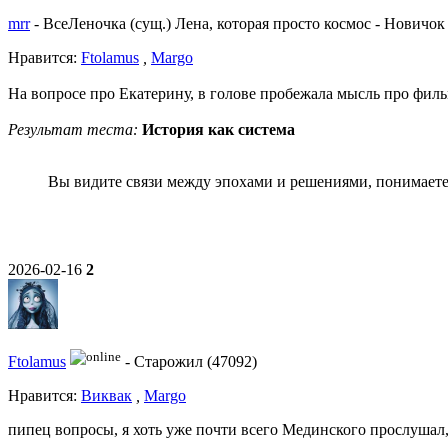
mrr
-
ВсеЛеночка (сущ.) Лена, которая просто космос
-
Новичок 
Нравитcя:
Ftolamus
,
Margo
На вопросе про Екатерину, в голове пробежала мысль про филь
Результат теста:
История как система
Вы видите связи между эпохами и решениями, понимаете
2026-02-16
2
Ftolamus
-
Старожил (47092)
Нравитcя:
Виквак
,
Margo
пипец вопросы, я хоть уже почти всего Мединского прослушал,