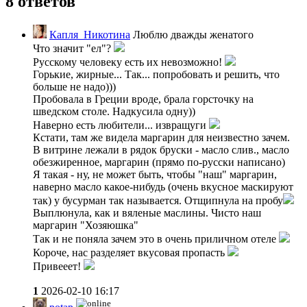
8 ответов
Капля_Никотина
Люблю дважды женатого
Что значит "ел"?
Русскому человеку есть их невозможно!
Горькие, жирные... Так... попробовать и решить, что
больше не надо)))
Пробовала в Греции вроде, брала горсточку на
шведском столе. Надкусила одну))
Наверно есть любители... извращуги
Кстати, там же видела маргарин для неизвестно зачем.
В витрине лежали в рядок бруски - масло слив., масло
обезжиренное, маргарин (прямо по-русски написано)
Я такая - ну, не может быть, чтобы "наш" маргарин,
наверно масло какое-нибудь (очень вкусное маскируют
так) у бусурман так называется. Отщипнула на пробу
Выплюнула, как и вяленые маслины. Чисто наш
маргарин "Хозяюшка"
Так и не поняла зачем это в очень приличном отеле
Короче, нас разделяет вкусовая пропасть
Привееет!
1
2026-02-10 16:17