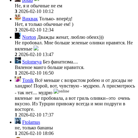
potap
Не, я и обычные не ем
3
2026-02-10 10:12
Виквак
Только- вперёд!
Нет, я только обычные ем! )
3
2026-02-10 12:34
Norton
Дважды женат, люблю обеих)))
Не пробовал. Мне больше зеленые оливки нравятся. Не
вяленые
2
2026-02-10 13:47
Solomeya
Без фанатизма....
Вяленое манго больше нравится.
1
2026-02-10 16:50
Tonik
Всё меньше с возрастом робею и от досады не
хандрю! Порой, вот, чувствую - мудрею. А присмотрюсь
- так нет.... мудрю
вяленые не пробовала, а вот гриль оливки--это очень
вкусно. Из Турции привожу всегда и мои подруги в
восторге.
1
2026-02-10 17:37
Ftolamus
не, только бананы
1
2026-02-10 18:06