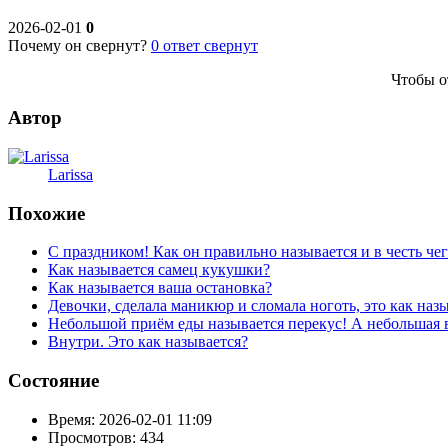
2026-02-01
0
Почему он свернут?
0
ответ свернут
Чтобы о
Автор
Larissa
Похожие
С праздником! Как он правильно называется и в честь чег
Как называется самец кукушки?
Как называется ваша остановка?
Девочки, сделала маникюр и сломала ноготь, это как наз
Небольшой приём еды называется перекус! А небольшая 
Внутри. Это как называется?
Состояние
Время:
2026-02-01 11:09
Просмотров:
434