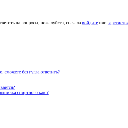
тветить на вопросы, пожалуйста, сначала
войдите
или
зарегистр
о, сможете без гугла ответить?
ывается?
выпивка спиртного как ?