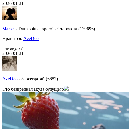
2026-01-31
1
Marsel
-
Dum spiro – spero!
-
Старожил (139696)
Нравитcя:
AveDeo
Где акула?
2026-01-31
1
AveDeo
-
Завсегдатай (6687)
Это безвредная акула будущего