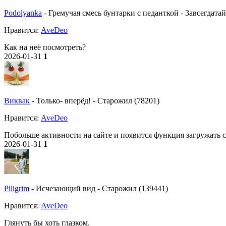
Podolyanka
-
Гремучая смесь бунтарки с педанткой
-
Завсегдатай
Нравитcя:
AveDeo
Как на неё посмотреть?
2026-01-31
1
Виквак
-
Только- вперёд!
-
Старожил (78201)
Нравитcя:
AveDeo
Побольше активности на сайте и появится функция загружать 
2026-01-31
1
Piligrim
-
Исчезающий вид
-
Старожил (139441)
Нравитcя:
AveDeo
Глянуть бы хоть глазком.