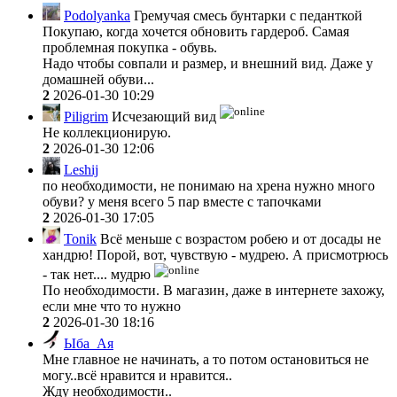
Podolyanka
Гремучая смесь бунтарки с педанткой
Покупаю, когда хочется обновить гардероб. Самая
проблемная покупка - обувь.
Надо чтобы совпали и размер, и внешний вид. Даже у
домашней обуви...
2
2026-01-30 10:29
Piligrim
Исчезающий вид
Не коллекционирую.
2
2026-01-30 12:06
Leshij
по необходимости, не понимаю на хрена нужно много
обуви? у меня всего 5 пар вместе с тапочками
2
2026-01-30 17:05
Tonik
Всё меньше с возрастом робею и от досады не
хандрю! Порой, вот, чувствую - мудрею. А присмотрюсь
- так нет.... мудрю
По необходимости. В магазин, даже в интернете захожу,
если мне что то нужно
2
2026-01-30 18:16
Ыба_Ая
Мне главное не начинать, а то потом остановиться не
могу..всё нравится и нравится..
Жду необходимости..