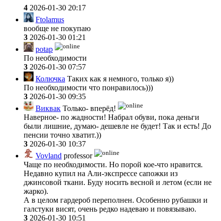
4
2026-01-30 20:17
Ftolamus
вообще не покупаю
3
2026-01-30 01:21
potap
По необходимости
3
2026-01-30 07:57
Колючка
Таких как я немного, только я))
По необходимости что понравилось)))
3
2026-01-30 09:35
Виквак
Только- вперёд!
Наверное- по жадности! Набрал обуви, пока деньги
были лишние, думаю- дешевле не будет! Так и есть! До
пенсии точно хватит.))
3
2026-01-30 10:37
Vovland
professor
Чаще по необходимости. Но порой кое-что нравится.
Недавно купил на Али-экспрессе сапожки из
джинсовой ткани. Буду носить весной и летом (если не
жарко).
А в целом гардероб переполнен. Особенно рубашки и
галстуки висят, очень редко надеваю и повязываю.
3
2026-01-30 10:51