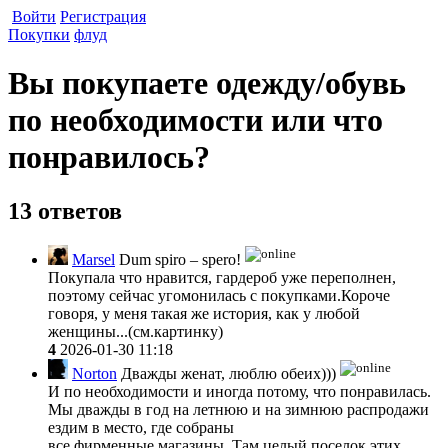
Войти
Регистрация
Покупки
флуд
Вы покупаете одежду/обувь
по необходимости или что
понравилось?
13 ответов
Marsel
Dum spiro – spero!
Покупала что нравится, гардероб уже переполнен,
поэтому сейчас угомонилась с покупками.Короче
говоря, у меня такая же история, как у любой
женщины...(см.картинку)
4
2026-01-30 11:18
Norton
Дважды женат, люблю обеих)))
И по необходимости и иногда потому, что понравилась.
Мы дважды в год на летнюю и на зимнюю распродажи
ездим в место, где собраны
все фирменные магазины. Там целый поселок этих