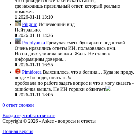
что приходится все таки искать сайты,
где находишь правильный ответ, который реально
поможет.
1
2026-01-11 13:10
Piligrim
Исчезающий вид
Нейтрально.
0
2026-01-11 14:36
Podolyanka
Гремучая смесь бунтарки с педанткой
Очень нравились ответы ИИ, пользовалась ими.
Но на днях уличила во лжи. Жаль. Не стало к
информациям доверия...
0
2026-01-11 16:55
Pimidorca
Выяснилось, что я богиня… Куда не приду,
везде «Господи, опять ты!»
пробовала по работе задать вопрос и что я могу сказать -
ошибочка вышла. Не ИИ горшки обжигает
0
2026-01-11 18:05
0
ответ сложен
Войдите, чтобы ответить
Copyright © 2026 - Askee - вопросы и ответы
Полная версия