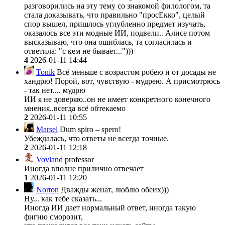
разговорились на эту тему со знакомой филологом, та
стала доказывать, что правильно "просЕкко", целый
спор вышел, пришлось углубленно предмет изучать,
оказалось все эти модные ИИ, подвели.. Алисе потом
высказываю, что она ошиблась, та согласилась и
ответила: "с кем не бывает...")))
4
2026-01-11 14:44
Tonik
Всё меньше с возрастом робею и от досады не
хандрю! Порой, вот, чувствую - мудрею. А присмотрюсь
- так нет.... мудрю
ИИ я не доверяю..он не имеет конкретного конечного
мнения..всегда всё обтекаемо
2
2026-01-11 10:55
Marsel
Dum spiro – spero!
Убеждалась, что ответы не всегда точные.
2
2026-01-11 12:18
Vovland
professor
Иногда вполне прилично отвечает
1
2026-01-11 12:20
Norton
Дважды женат, люблю обеих)))
Ну... как тебе сказать...
Иногда ИИ дает нормальный ответ, иногда такую
фигню сморозит,