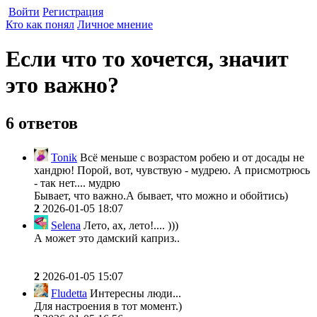
Войти
Регистрация
Кто как понял
Личное мнение
Если что то хочется, значит
это важно?
6 ответов
Tonik
Всё меньше с возрастом робею и от досады не
хандрю! Порой, вот, чувствую - мудрею. А присмотрюсь
- так нет.... мудрю
Бывает, что важно.А бывает, что можно и обойтись)
2
2026-01-05 18:07
Selena
Лето, ах, лето!.... )))
А может это дамский каприз..
2
2026-01-05 15:07
Fludetta
Интересны люди...
Для настроения в тот момент.)