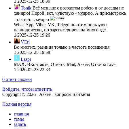
1
2025-12-25 18:36
Tonik
Всё меньше с возрастом робею и от досады не
хандрю! Порой, вот, чувствую - мудрею. А присмотрюсь
- так нет.... мудрю
WhatsApp, Viber, VK, Telegram--этим пользуюсь
периодически, но зарегистрирована много где..
1
2025-12-25 19:26
VEri
Во многих, разница только в частоте посещения
1
2025-12-25 19:58
Laspi
MAX, ВКонтакте, Ответы Mail, Askee, Ответы Live.
1
2026-05-23 22:33
0
ответ сложен
Войдите, чтобы ответить
Copyright © 2026 - Askee - вопросы и ответы
Полная версия
главная
темы
задать