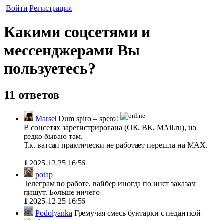
Войти
Регистрация
Какими соцсетями и
мессенджерами Вы
пользуетесь?
11 ответов
Marsel
Dum spiro – spero!
В соцсетях зарегистрирована (ОК, ВК, MAil.ru), но
редко бываю там.
Т.к. ватсап практически не работает перешла на МАХ.
1
2025-12-25 16:56
potap
Телеграм по работе, вайбер иногда по инет заказам
пишут. Больше ничего
1
2025-12-25 16:56
Podolyanka
Гремучая смесь бунтарки с педанткой