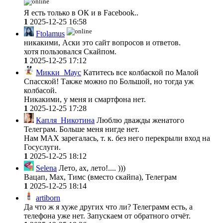
Я есть только в ОК и в Facebook..
1
2025-12-25 16:58
Ftolamus
никакими, Аски это сайт вопросов и ответов.
хотя пользовался Cкайпом.
1
2025-12-25 17:12
Микки_Маус
Катитесь все колбаской по Малой
Спасской! Также можно по Большой, но тогда уж
колбасой.
Никакими, у меня и смартфона нет.
1
2025-12-25 17:28
Капля_Никотина
Люблю дважды женатого
Телеграм. Больше меня нигде нет.
Нам МАХ зарегалась, т. к. без него перекрыли вход на
Госуслуги.
1
2025-12-25 18:12
Selena
Лето, ах, лето!.... )))
Вацап, Мах, Тимс (вместо скайпа), Телеграм
1
2025-12-25 18:14
artiborn
Да что ж я хуже других что ли? Телеграмм есть, а
телефона уже нет. Запускаем от обратного отчёт.