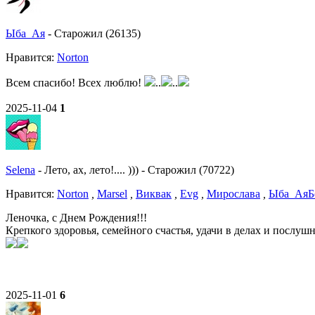
Ыба_Ая
-
Старожил (26135)
Нравитcя:
Norton
Всем спасибо! Всех люблю!
..
..
2025-11-04
1
Selena
-
Лето, ах, лето!.... )))
-
Старожил (70722)
Нравитcя:
Norton
,
Marsel
,
Виквак
,
Evg
,
Мирослава
,
Ыба_Ая
Б
Леночка, с Днем Рождения!!!
Крепкого здоровья, семейного счастья, удачи в делах и послуш
2025-11-01
6