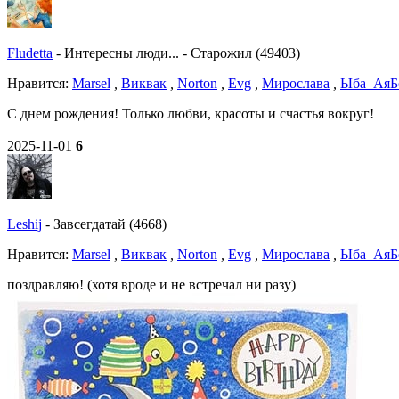
Fludetta
-
Интересны люди...
-
Старожил (49403)
Нравитcя:
Marsel
,
Виквак
,
Norton
,
Evg
,
Мирослава
,
Ыба_Ая
Б
С днем рождения! Только любви, красоты и счастья вокруг!
2025-11-01
6
Leshij
-
Завсегдатай (4668)
Нравитcя:
Marsel
,
Виквак
,
Norton
,
Evg
,
Мирослава
,
Ыба_Ая
Б
поздравляю! (хотя вроде и не встречал ни разу)