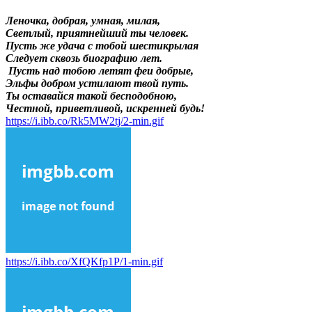
Леночка, добрая, умная, милая,
Светлый, приятнейший ты человек.
Пусть же удача с тобой шестикрылая
Следует сквозь биографию лет.
Пусть над тобою летят феи добрые,
Эльфы добром устилают твой путь.
Ты оставайся такой бесподобною,
Честной, приветливой, искренней будь!
https://i.ibb.co/Rk5MW2tj/2-min.gif
https://i.ibb.co/XfQKfp1P/1-min.gif