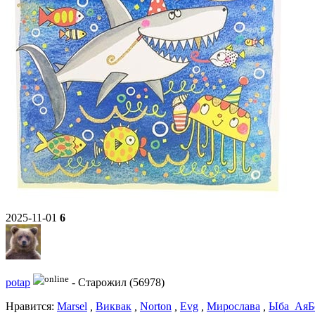
2025-11-01
6
potap
-
Старожил (56978)
Нравитcя:
Marsel
,
Виквак
,
Norton
,
Evg
,
Мирослава
,
Ыба_Ая
Б