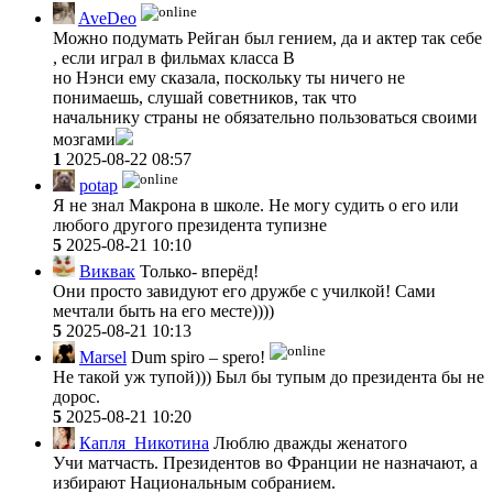
AveDeo
Можно подумать Рейган был гением, да и актер так себе
, если играл в фильмах класса В
но Нэнси ему сказала, поскольку ты ничего не
понимаешь, слушай советников, так что
начальнику страны не обязательно пользоваться своими
мозгами
1
2025-08-22 08:57
potap
Я не знал Макрона в школе. Не могу судить о его или
любого другого президента тупизне
5
2025-08-21 10:10
Виквак
Только- вперёд!
Они просто завидуют его дружбе с училкой! Сами
мечтали быть на его месте))))
5
2025-08-21 10:13
Marsel
Dum spiro – spero!
Не такой уж тупой))) Был бы тупым до президента бы не
дорос.
5
2025-08-21 10:20
Капля_Никотина
Люблю дважды женатого
Учи матчасть. Президентов во Франции не назначают, а
избирают Национальным собранием.