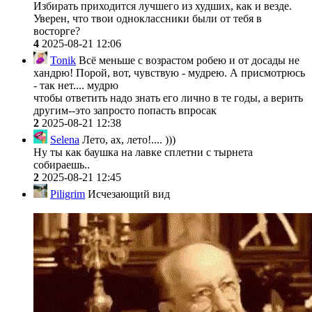
Избирать приходится лучшего из худших, как и везде.
Уверен, что твои одноклассники были от тебя в
восторге?
4
2025-08-21 12:06
Tonik
Всё меньше с возрастом робею и от досады не
хандрю! Порой, вот, чувствую - мудрею. А присмотрюсь
- так нет.... мудрю
чтобы ответить надо знать его лично в те годы, а верить
другим--это запросто попасть впросак
2
2025-08-21 12:38
Selena
Лето, ах, лето!.... )))
Ну ты как баушка на лавке сплетни с тырнета
собираешь..
2
2025-08-21 12:45
Piligrim
Исчезающий вид