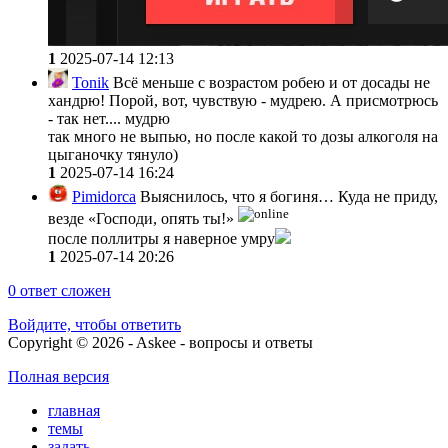
1
2025-07-14 12:13
Tonik
Всё меньше с возрастом робею и от досады не
хандрю! Порой, вот, чувствую - мудрею. А присмотрюсь
- так нет.... мудрю
так много не выпью, но после какой то дозы алкоголя на
цыганочку тянуло)
1
2025-07-14 16:24
Pimidorca
Выяснилось, что я богиня… Куда не приду,
везде «Господи, опять ты!»
после поллитры я наверное умру
1
2025-07-14 20:26
0
ответ сложен
Войдите, чтобы ответить
Copyright © 2026 - Askee - вопросы и ответы
Полная версия
главная
темы
задать