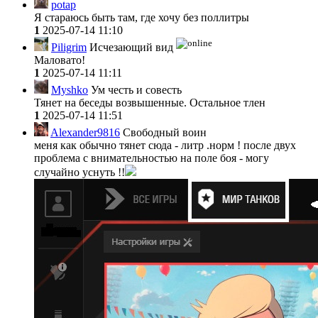
potap
Я стараюсь быть там, где хочу без поллитры
1
2025-07-14 11:10
Piligrim
Исчезающий вид
Маловато!
1
2025-07-14 11:11
Myshko
Ум честь и совесть
Тянет на беседы возвышенные. Остальное тлен
1
2025-07-14 11:51
Alexander9816
Свободный воин
меня как обычно тянет сюда - литр .норм ! после двух
проблема с внимательностью на поле боя - могу
случайно уснуть !!