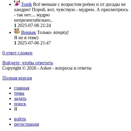
Tonik
Всё меньше с возрастом робею и от досады не
хандрю! Порой, вот, чувствую - мудрею. А присмотрюсь
- так нет.... мудрю
непрезентабельно..
1
2025-07-06 21:24
Виквак
Только- вперёд!
Я не в теме)
1
2025-07-06 21:47
0
ответ сложен
Войдите, чтобы ответить
Copyright © 2026 - Askee - вопросы и ответы
Полная версия
главная
темы
задать
поиск
Я
войти
регистрация