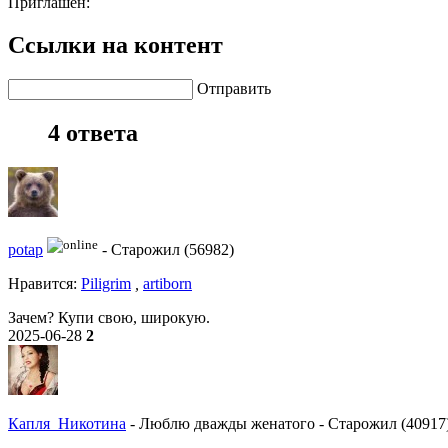
Приглашен:
Ссылки на контент
Отправить
4 ответа
potap
-
Старожил (56982)
Нравитcя:
Piligrim
,
artiborn
Зачем? Купи свою, широкую.
2025-06-28
2
Капля_Никотина
-
Люблю дважды женатого
-
Старожил (40917