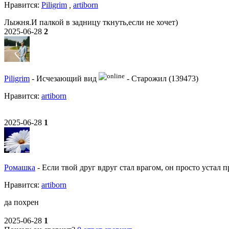
Нравитcя:
Piligrim
,
artiborn
Лыжня.И палкой в задницу ткнуть,если не хочет)
2025-06-28
2
Piligrim
-
Исчезающий вид
-
Старожил (139473)
Нравитcя:
artiborn
2025-06-28
1
Ромашка
-
Если твой друг вдруг стал врагом, он просто устал п
Нравитcя:
artiborn
да похрен
2025-06-28
1