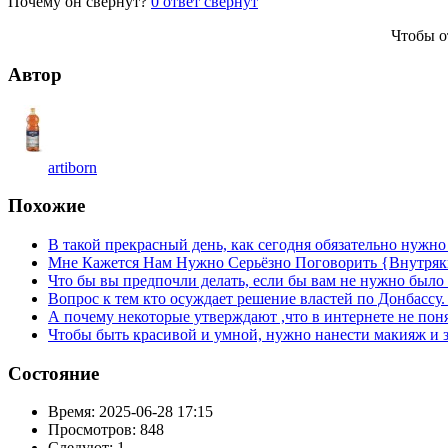
Почему он свернут?
0
ответ свернут
Чтобы о
Автор
artiborn
Похожие
В такой прекрасный день, как сегодня обязательно нужн
Мне Кажется Нам Нужно Серьёзно Поговорить {Внутряк
Что бы вы предпочли делать, если бы вам не нужно было 
Вопрос к тем кто осуждает решение властей по Донбассу.
А почему некоторые утверждают ,что в интернете не поня
Чтобы быть красивой и умной, нужно нанести макияж и з
Состояние
Время:
2025-06-28 17:15
Просмотров:
848
Следуют:
1