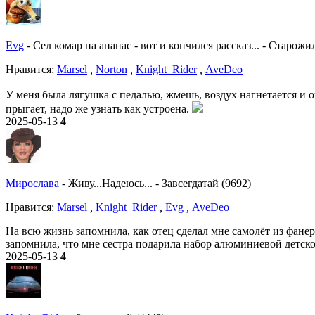
Evg
-
Сел комар на ананас - вот и кончился рассказ...
-
Старожил
Нравитcя:
Marsel
,
Norton
,
Knight_Rider
,
AveDeo
У меня была лягушка с педалью, жмешь, воздух нагнетается и он
прыгает, надо же узнать как устроена.
2025-05-13
4
Мирослава
-
Живу...Надеюсь...
-
Завсегдатай (9692)
Нравитcя:
Marsel
,
Knight_Rider
,
Evg
,
AveDeo
На всю жизнь запомнила, как отец сделал мне самолёт из фанеры
запомнила, что мне сестра подарила набор алюминиевой детско
2025-05-13
4