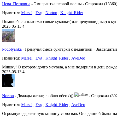
Нева_Петровна
-
Эмигрантка первой волны
-
Старожил (13360
Нравитcя:
Marsel
,
Evg
,
Norton
,
Knight_Rider
Помню были пластмассовые куколки( или целуллоидные) в куп
2025-05-13
4
Podolyanka
-
Гремучая смесь бунтарки с педанткой
-
Завсегдатай
Нравитcя:
Marsel
,
Evg
,
Knight_Rider
,
AveDeo
Мишку! О котором долго мечтала, а мне подарили в день рожде
2025-05-13
4
Norton
-
Дважды женат, люблю обеих)))
-
Старожил (80
Нравитcя:
Marsel
,
Evg
,
Knight_Rider
,
AveDeo
Огромную деревянную машину-самосвал. Она длиной была нав