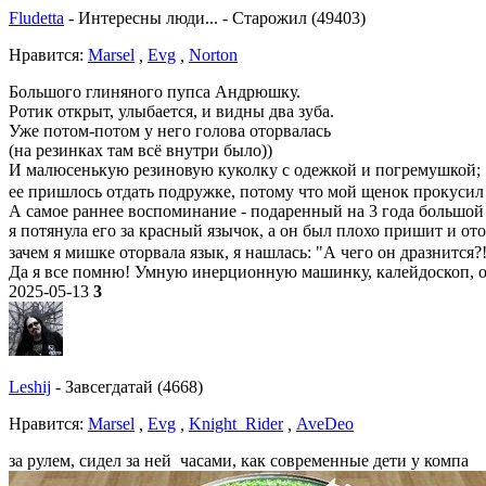
Fludetta
-
Интересны люди...
-
Старожил (49403)
Нравитcя:
Marsel
,
Evg
,
Norton
Большого глиняного пупса Андрюшку.
Ротик открыт, улыбается, и видны два зуба.
Уже потом-потом у него голова оторвалась
(на резинках там всё внутри было))
И малюсенькую резиновую куколку с одежкой и погремушкой;
ее пришлось отдать подружке, потому что мой щенок прокусил 
А самое раннее воспоминание - подаренный на 3 года большой
я потянула его за красный язычок, а он был плохо пришит и ото
зачем я мишке оторвала язык, я нашлась: "А чего он дразнится?
Да я все помню! Умную инерционную машинку, калейдоскоп, об
2025-05-13
3
Leshij
-
Завсегдатай (4668)
Нравитcя:
Marsel
,
Evg
,
Knight_Rider
,
AveDeo
за рулем, сидел за ней часами, как современные дети у компа