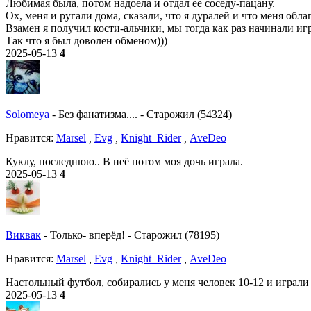
Любимая была, потом надоела и отдал ее соседу-пацану.
Ох, меня и ругали дома, сказали, что я дуралей и что меня обл
Взамен я получил кости-альчики, мы тогда как раз начинали иг
Так что я был доволен обменом)))
2025-05-13
4
Solomeya
-
Без фанатизма....
-
Старожил (54324)
Нравитcя:
Marsel
,
Evg
,
Knight_Rider
,
AveDeo
Куклу, последнюю.. В неё потом моя дочь играла.
2025-05-13
4
Виквак
-
Только- вперёд!
-
Старожил (78195)
Нравитcя:
Marsel
,
Evg
,
Knight_Rider
,
AveDeo
Настольный футбол, собирались у меня человек 10-12 и играли
2025-05-13
4