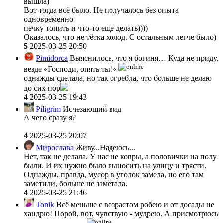
вышла)
Вот тогда всё было. Не получалось без опыта
одновременно
печку топить и что-то еще делать))))
Оказалось, что не тётка холод. С остальным легче было)
5
2025-03-25 20:50
Pimidorca
Выяснилось, что я богиня… Куда не приду,
везде «Господи, опять ты!»
однажды сделала, но так огребла, что больше не делаю
до сих пор
4
2025-03-25 19:43
Piligrim
Исчезающий вид
А чего сразу я?
4
2025-03-25 20:07
Мирослава
Живу...Надеюсь...
Нет, так не делала. У нас не ковры, а половички на полу
были. И их нужно было выносить на улицу и трясти.
Однажды, правда, мусор в уголок замела, но его там
заметили, больше не заметала.
4
2025-03-25 21:46
Tonik
Всё меньше с возрастом робею и от досады не
хандрю! Порой, вот, чувствую - мудрею. А присмотрюсь