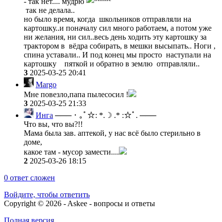
- так нет.... мудрю
так не делала..
но было время, когда школьников отправляли на
картошку..и поначалу сил много работаем, а потом уже
ни желания, ни сил..весь день ходить эту картошку за
трактором в вёдра собирать, в мешки высыпать.. Ноги ,
спина уставали.. И под конец мы просто наступали на
картошку пяткой и обратно в землю отправляли..
3
2025-03-25 20:41
Margo
Мне повезло,папа пылесосил !
3
2025-03-25 21:33
Инга
─── ･ ｡ﾟ☆: *.☽ .* :☆ﾟ. ───
Что вы, что вы?!!
Мама была зав. аптекой, у нас всё было стерильно в
доме,
какое там - мусор замести....
2
2025-03-26 18:15
0
ответ сложен
Войдите, чтобы ответить
Copyright © 2026 - Askee - вопросы и ответы
Полная версия