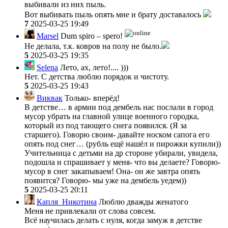
выбивали из них пыль.
Вот выбивать пыль опять мне и брату доставалось
7
2025-03-25 19:49
Marsel
Dum spiro – spero!
Не делала, т.к. ковров на полу не было.
5
2025-03-25 19:35
Selena
Лето, ах, лето!.... )))
Нет. С детства люблю порядок и чистоту.
5
2025-03-25 19:43
Виквак
Только- вперёд!
В детстве… в армии под дембель нас послали в город
мусор убрать на главной улице военного городка,
который из под тающего снега появился. (Я за
старшего). Говорю своим- давайте носком сапога его
опять под снег… (рубль ещё нашёл и пирожки купили))
Учительница с детьми на др стороне убирали, увидела,
подошла и спрашивает у меня- что вы делаете? Говорю-
мусор в снег закапываем! Она- он же завтра опять
появится? Говорю- мы уже на дембель уедем))
5
2025-03-25 20:11
Капля_Никотина
Люблю дважды женатого
Меня не привлекали от слова совсем.
Всё научилась делать с нуля, когда замуж в детстве