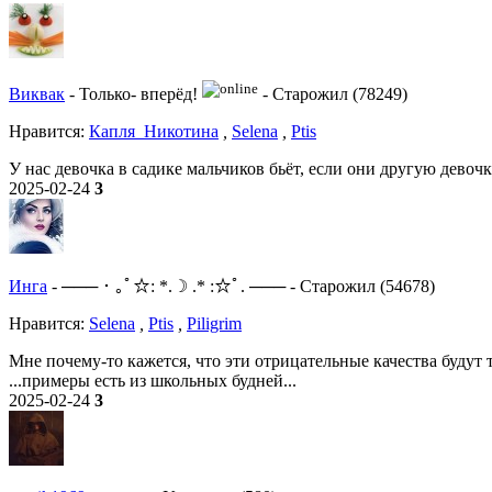
Виквак
-
Только- вперёд!
-
Старожил (78249)
Нравитcя:
Капля_Никотина
,
Selena
,
Ptis
У нас девочка в садике мальчиков бьёт, если они другую девочк
2025-02-24
3
Инга
-
─── ･ ｡ﾟ☆: *.☽ .* :☆ﾟ. ───
-
Старожил (54678)
Нравитcя:
Selena
,
Ptis
,
Piligrim
Мне почему-то кажется, что эти отрицательные качества будут т
...примеры есть из школьных будней...
2025-02-24
3