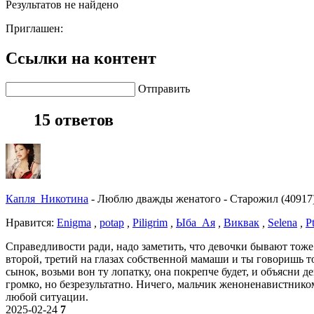
Результатов не найдено
Приглашен:
Ссылки на контент
Отправить
15 ответов
Капля_Никотина
-
Люблю дважды женатого
-
Старожил (40917
Нравитcя:
Enigma
,
potap
,
Piligrim
,
Ыба_Ая
,
Виквак
,
Selena
,
Pt
Справедливости ради, надо заметить, что девочки бывают тоже
второй, третий на глазах собственной мамаши и ты говоришь той
сынок, возьми вон ту лопатку, она покрепче будет, и объясни 
громко, но безрезультатно. Ничего, мальчик женоненавистником 
любой ситуации.
2025-02-24
7