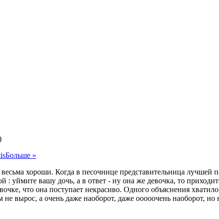
)
is
Больше »
 весьма хороши. Когда в песочнице представительница лучшей по
 : уймите вашу дочь, а в ответ - ну она же девочка, то приходи
девочке, что она поступает некрасиво. Одного объяснения хвати
не вырос, а очень даже наоборот, даже ооооочень наоборот, но н