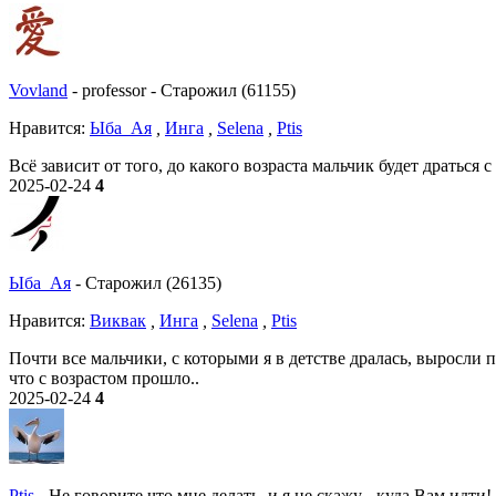
Vovland
-
professor
-
Старожил (61155)
Нравитcя:
Ыба_Ая
,
Инга
,
Selena
,
Ptis
Всё зависит от того, до какого возраста мальчик будет драться 
2025-02-24
4
Ыба_Ая
-
Старожил (26135)
Нравитcя:
Виквак
,
Инга
,
Selena
,
Ptis
Почти все мальчики, с которыми я в детстве дралась, выросли
что с возрастом прошло..
2025-02-24
4
Ptis
-
Не говорите что мне делать, и я не скажу - куда Вам идти!