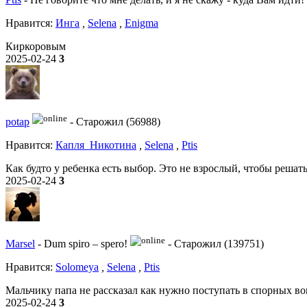
Нравитcя:
Инга
,
Selena
,
Enigma
Киркоровым
2025-02-24
3
potap
-
Старожил (56988)
Нравитcя:
Капля_Никотина
,
Selena
,
Ptis
Как будто у ребенка есть выбор. Это не взрослый, чтобы решать
2025-02-24
3
Marsel
-
Dum spiro – spero!
-
Старожил (139751)
Нравитcя:
Solomeya
,
Selena
,
Ptis
Мальчику папа не рассказал как нужно поступать в спорных во
2025-02-24
3