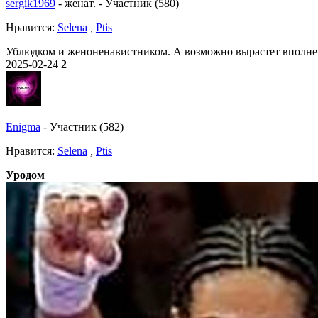
sergik1969
-
женат.
-
Участник (580)
Нравитcя:
Selena
,
Ptis
Ублюдком и женоненавистником. А возможно вырастет вполн
2025-02-24
2
Enigma
-
Участник (582)
Нравитcя:
Selena
,
Ptis
Уродом