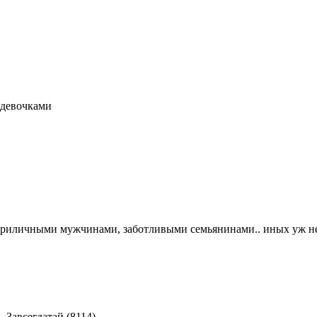
с девочками
 приличными мужчинами, заботливыми семьянинами.. иных уж нет
-
Завсегдатай (8114)