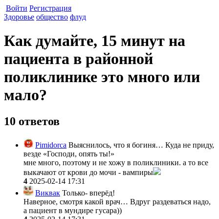
Войти
Регистрация
Здоровье
общество
флуд
Как думайте, 15 минут на
пациента в районной
поликлинике это много или
мало?
10 ответов
Pimidorca
Выяснилось, что я богиня… Куда не приду,
везде «Господи, опять ты!»
мне много, поэтому и не хожу в поликлиники. а то все
выкачают от крови до мочи - вампиры
4
2025-02-14 17:31
Виквак
Только- вперёд!
Наверное, смотря какой врач… Вдруг раздеваться надо,
а пациент в мундире гусара))