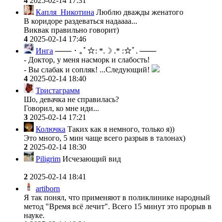
4
2025-02-14 17:31
Капля_Никотина
Люблю дважды женатого
В коридоре раздеваться надаааа...
Виквак правильно говорит)
4
2025-02-14 17:46
Инга
─── ･ ｡ﾟ☆: *.☽ .* :☆ﾟ. ───
- Доктор, у меня насморк и слабость!
- Вы слабак и сопляк! ...Следующий!
4
2025-02-14 18:40
Тристаграмм
Шо, девачка не справилась?
Говорил, ко мне иди...
3
2025-02-14 17:21
Колючка
Таких как я немного, только я))
Это много, 5 мин чаще всего разрыв в талонах)
2
2025-02-14 18:30
Piligrim
Исчезающий вид
2
2025-02-14 18:41
artiborn
Я так понял, что применяют в поликлинике народный
метод "Время всё лечит". Всего 15 минут это прорыв в
науке.