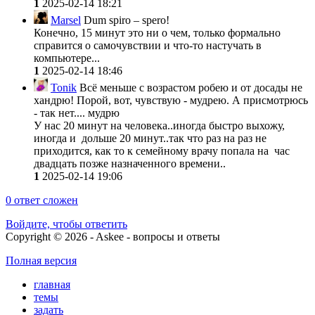
1
2025-02-14 18:21
Marsel
Dum spiro – spero!
Конечно, 15 минут это ни о чем, только формально
справится о самочувствии и что-то настучать в
компьютере...
1
2025-02-14 18:46
Tonik
Всё меньше с возрастом робею и от досады не
хандрю! Порой, вот, чувствую - мудрею. А присмотрюсь
- так нет.... мудрю
У нас 20 минут на человека..иногда быстро выхожу,
иногда и дольше 20 минут..так что раз на раз не
приходится, как то к семейному врачу попала на час
двадцать позже назначенного времени..
1
2025-02-14 19:06
0
ответ сложен
Войдите, чтобы ответить
Copyright © 2026 - Askee - вопросы и ответы
Полная версия
главная
темы
задать