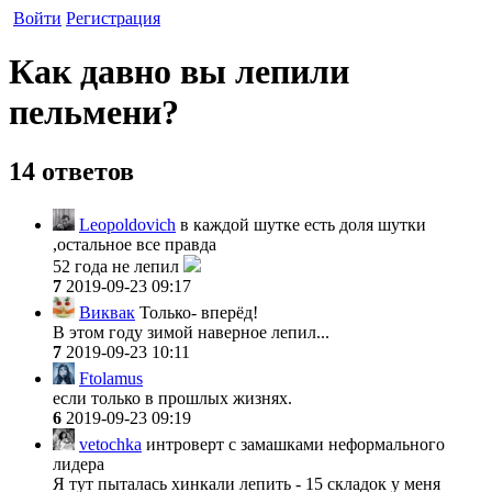
Войти
Регистрация
Как давно вы лепили
пельмени?
14 ответов
Leopoldovich
в каждой шутке есть доля шутки
,остальное все правда
52 года не лепил
7
2019-09-23 09:17
Виквак
Только- вперёд!
В этом году зимой наверное лепил...
7
2019-09-23 10:11
Ftolamus
если только в прошлых жизнях.
6
2019-09-23 09:19
vetochka
интроверт с замашками неформального
лидера
Я тут пыталась хинкали лепить - 15 складок у меня