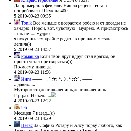
КларыСтервозные
Я с 53-го года!
Да примерно в феврале. Нашла рецепт теста и
попробовала. Штук на 400.
5
2019-09-23 09:35
Tonik
Всё меньше с возрастом робею и от досады не
хандрю! Порой, вот, чувствую - мудрею. А присмотрюсь
- так нет.... мудрю
я покупные ем крайне редко.. в прошлом месяце
лепила))
5
2019-09-23 14:57
Ромашка
Если твой друг вдруг стал врагом, он
просто устал притворяться)))
По-моему, никогда
4
2019-09-23 11:56
Инга
─── ･ ｡ﾟ☆: *.☽ .* :☆ﾟ. ───
...давно.....
Муторно это,лепишь-лепишь,лепишь-лепишь...................
Р-р-раз! И съел......
4
2019-09-23 12:22
Ich
Месяцев 7 назад...)))
4
2019-09-23 14:29
Пегас
За Софию Ротару и Алсу порву любого, как
Тузик тряпку! Ну, или как тряпка Тузика!