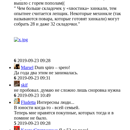
вышло с горем пополам((
" Чем больше складочек у «хвостика» хинкали, тем
опытнее считается лепщик. Некоторые мехинкле (так
называются повара, которые готовят хинкали) могут
собрать 28 и даже 32 складочки."
6
2019-09-23 09:28
Marsel
Dum spiro – spero!
Да года два этим не занималась.
6
2019-09-23 09:31
skif
не пробовал. думаю не сложно лишь сноровка нужна
6
2019-09-23 10:49
Fludetta
Интересны люди...
В юности когда-то - всей семьей.
Теперь мне нравятся покупные, которых тогда и в
помине не было.
5
2019-09-23 09:28