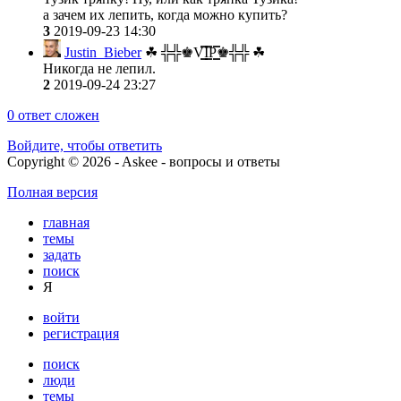
а зачем их лепить, когда можно купить?
3
2019-09-23 14:30
Justin_Bieber
☘ ╬╬♚V͇̿I͇̿P͇̿♚╬╬ ☘
Никогда не лепил.
2
2019-09-24 23:27
0
ответ сложен
Войдите, чтобы ответить
Copyright © 2026 - Askee - вопросы и ответы
Полная версия
главная
темы
задать
поиск
Я
войти
регистрация
поиск
люди
темы