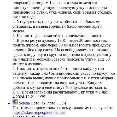
покрыло), разводим 1 кг соли и туда помещаем
помытую, почищенную, опаленую утку и оставляем
примерно на сутки, утка жирная, соли возьмет столько,
сколько надо.
2. Утку достать, просушить, обмазать любимыми
специями.. я мазала горчицей (мясо нежнее будет),
медом..
3. Начинить дольками яблок и апельсинов, зашить.
4. В разогретую духовку 180С, через 30 мин достать,
полить жиром, еще через 30 мин.повторить процедуру,
оставшийся жир слить. На освободившемся противне
сделать подушку из крупно порезаного лука (луковицу
на 4 части) и моркови, сверху положить утку и еще 30
минут в духовку.
5. Пожарить отдельно до п/готовности капусту (по
рецепту +сахар 1 чл+бальзамический уксус по вкусу), но
как писала выше, лучше произвольно т.к. с утки мёдная
намазка тоже повлияет на вкус капусты.. Капусту
добавить к утке и еще минут 40 в духовке потомить.
П.С. Время запекания расчитывают 1 кг утки = 1 час.
4
2024-12-21 11:39
Selena
Лето, ах, лето!.... )))
По этому вопросу только к нему, главному повару сайта!
https://askee.ru/people/Ftolamus