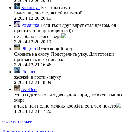
3
2024-12-20 20:05
Solomeya
Без фанатизма....
Будет вкусно с тушеной капустой.
2
2024-12-20 20:15
Ромашка
Если твой друг вдруг стал врагом, он
просто устал притворяться)))
не люблю я этого зверя
2
2024-12-20 20:19
Piligrim
Исчезающий вид
Сходить на охоту. Подстрелить утку. Для готовки
пригласить шеф-повара.
2
2024-12-21 16:46
Ftolamus
заезжай в гости - научу.
2
2024-12-21 18:09
AveDeo
Утка годится только для супов...придает вкус и много
жира
а так в ней полно мелких костей и есть там нечего
1
2024-12-21 17:20
0
ответ сложен
Войдите, чтобы ответить