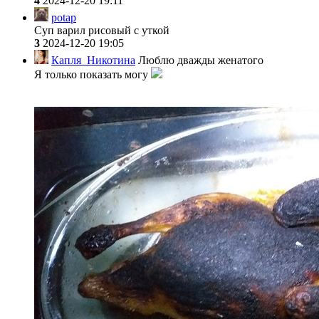
4
2024-12-20 19:11
potap
Суп варил рисовый с уткой
3
2024-12-20 19:05
Капля_Никотина
Люблю дважды женатого
Я только показать могу