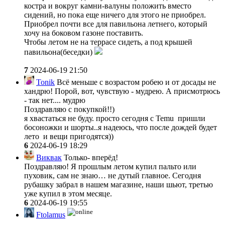
костра и вокруг камни-валуны положить вместо
сидений, но пока еще ничего для этого не приобрел.
Приобрел почти все для павильона летнего, который
хочу на боковом газоне поставить.
Чтобы летом не на террасе сидеть, а под крышей
павильона(беседки)
7
2024-06-19 21:50
Tonik
Всё меньше с возрастом робею и от досады не
хандрю! Порой, вот, чувствую - мудрею. А присмотрюсь
- так нет.... мудрю
Поздравляю с покупкой!!)
я хвастаться не буду. просто сегодня с Temu пришли
босоножки и шорты..я надеюсь, что после дождей будет
лето и вещи пригодятся))
6
2024-06-19 18:29
Виквак
Только- вперёд!
Поздравляю! Я прошлым летом купил пальто или
пуховик, сам не знаю… не дутый главное. Сегодня
рубашку забрал в нашем магазине, наши шьют, третью
уже купил в этом месяце.
6
2024-06-19 19:55
Ftolamus