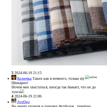
5
2024-06-19 21:15
Колючка
Таких как я немного, только я))
Шикарно!
Нечем мне хвастаться, иногда так бывает, что не до
этого
4
2024-06-19 21:06
AveDeo
На днюху штанов и парочку футболок...приятно