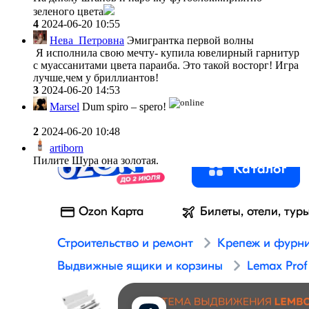
зеленого цвета
4
2024-06-20 10:55
Нева_Петровна
Эмигрантка первой волны
Я исполнила свою мечту- купила ювелирный гарнитур
с муассанитами цвета параиба. Это такой восторг! Игра
лучше,чем у бриллиантов!
3
2024-06-20 14:53
Marsel
Dum spiro – spero!
2
2024-06-20 10:48
artiborn
Пилите Шура она золотая.