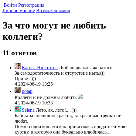
Войти
Регистрация
Личное мнение
Возможен юмор
За что могут не любить
коллеги?
11 ответов
Капля_Никотина
Люблю дважды женатого
За самодостаточность и отсутствие нытья))
Привет )))
4
2024-06-19 13:25
potap
Коллеги и не должны любить
4
2024-06-19 10:33
Selena
Лето, ах, лето!.... )))
Бабцы за внешнюю красоту, за красивые тряпки не
любят.
Помню одна коллега как привязалась продать ей мою
куртку, в которую она буквально влюбилась..