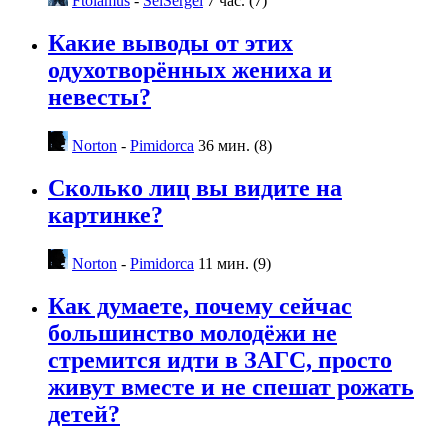
Ftolamus
-
SelSergei
7 час. (7)
Какие выводы от этих
одухотворённых жениха и
невесты?
Norton
-
Pimidorca
36 мин. (8)
Сколько лиц вы видите на
картинке?
Norton
-
Pimidorca
11 мин. (9)
Как думаете, почему сейчас
большинство молодёжи не
стремится идти в ЗАГС, просто
живут вместе и не спешат рожать
детей?