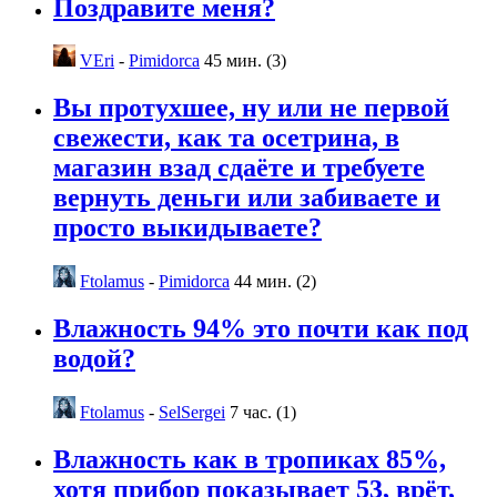
Поздравите меня?
VEri
-
Pimidorca
45 мин. (3)
Вы протухшее, ну или не первой
свежести, как та осетрина, в
магазин взад сдаёте и требуете
вернуть деньги или забиваете и
просто выкидываете?
Ftolamus
-
Pimidorca
44 мин. (2)
Влажность 94% это почти как под
водой?
Ftolamus
-
SelSergei
7 час. (1)
Влажность как в тропиках 85%,
хотя прибор показывает 53, врёт,