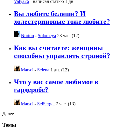
Valya26
- написал статью
1 дн.
Вы любите беляши? И
холестериновые тоже любите?
Norton
-
Solomeya
23 час. (12)
Как вы считаете: женщины
способны управлять страной?
Marsel
-
Selena
1 дн. (12)
Что у вас самое любимое в
гардеробе?
Marsel
-
SelSergei
7 час. (13)
Далее
Темы