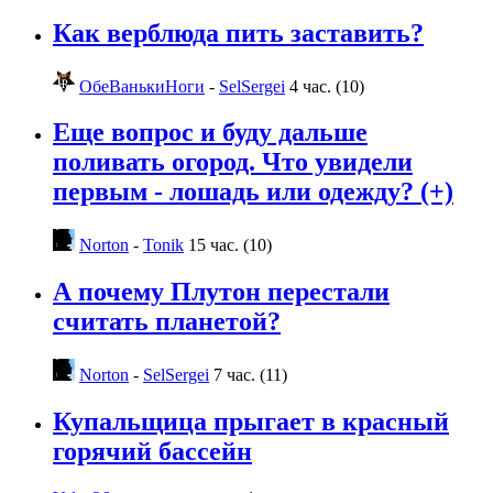
Как верблюда пить заставить?
ОбеВанькиНоги
-
SelSergei
4 час. (10)
Еще вопрос и буду дальше
поливать огород. Что увидели
первым - лошадь или одежду? (+)
Norton
-
Tonik
15 час. (10)
А почему Плутон перестали
считать планетой?
Norton
-
SelSergei
7 час. (11)
Купальщица прыгает в красный
горячий бассейн