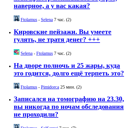
наверное, а у вас какая?
Ftolamus
-
Selena
7 час. (2)
Кировские пейзажи. Вы умеете
гулять, не тратя денег? +++
Selena
-
Ftolamus
7 час. (2)
На дворе полночь и 25 жары, куда
это годится, долго ещё терпеть это?
Ftolamus
-
Pimidorca
25 мин. (2)
Записался на томографию на 23.30,
вы никогда по ночам обследования
не проходили?