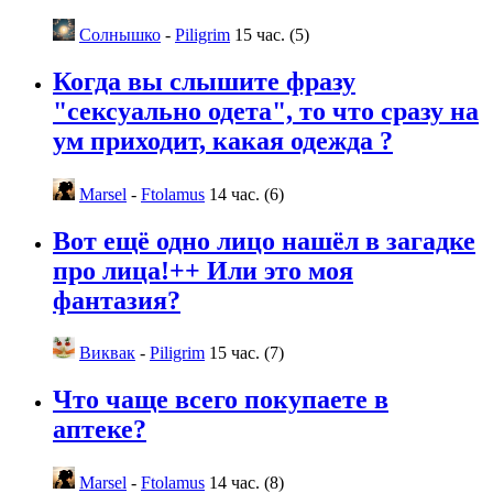
Солнышко
-
Piligrim
15 час. (5)
Когда вы слышите фразу
"сексуально одета", то что сразу на
ум приходит, какая одежда ?
Marsel
-
Ftolamus
14 час. (6)
Вот ещё одно лицо нашёл в загадке
про лица!++ Или это моя
фантазия?
Виквак
-
Piligrim
15 час. (7)
Что чаще всего покупаете в
аптеке?
Marsel
-
Ftolamus
14 час. (8)