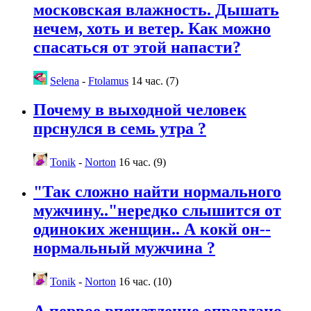
московская влажность. Дышать
нечем, хоть и ветер. Как можно
спасаться от этой напасти?
Selena
-
Ftolamus
14 час. (7)
Почему в выходной человек
прснулся в семь утра ?
Tonik
-
Norton
16 час. (9)
"Так сложно найти нормального
мужчину.."нередко слышится от
одиноких женщин.. А кокй он--
нормальный мужчина ?
Tonik
-
Norton
16 час. (10)