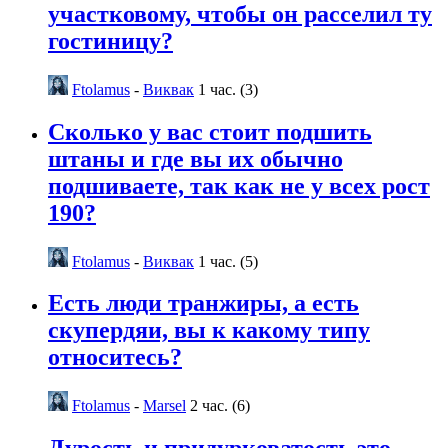
участковому, чтобы он расселил ту
гостиницу?
Ftolamus
-
Виквак
1 час. (3)
Сколько у вас стоит подшить
штаны и где вы их обычно
подшиваете, так как не у всех рост
190?
Ftolamus
-
Виквак
1 час. (5)
Есть люди транжиры, а есть
скупердяи, вы к какому типу
относитесь?
Ftolamus
-
Marsel
2 час. (6)