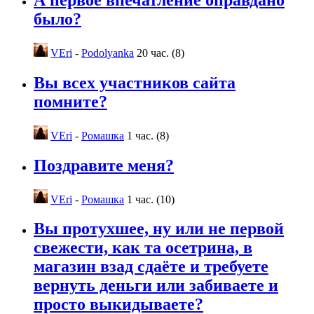
А первое впечатление оправдано
было?
VEri
-
Podolyanka
20 час. (8)
Вы всех участников сайта
помните?
VEri
-
Ромашка
1 час. (8)
Поздравите меня?
VEri
-
Ромашка
1 час. (10)
Вы протухшее, ну или не первой
свежести, как та осетрина, в
магазин взад сдаёте и требуете
вернуть деньги или забиваете и
просто выкидываете?