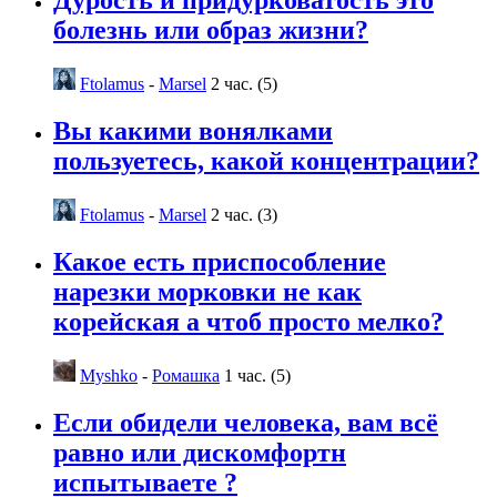
Дурость и придурковатость это
болезнь или образ жизни?
Ftolamus
-
Marsel
2 час. (5)
Вы какими вонялками
пользуетесь, какой концентрации?
Ftolamus
-
Marsel
2 час. (3)
Какое есть приспособление
нарезки морковки не как
корейская а чтоб просто мелко?
Myshko
-
Ромашка
1 час. (5)
Если обидели человека, вам всё
равно или дискомфортн
испытываете ?