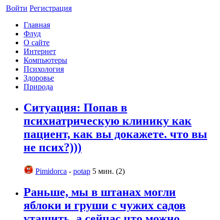
Войти
Регистрация
Главная
Флуд
О сайте
Интернет
Компьютеры
Психология
Здоровье
Природа
Ситуация: Попав в
психиатрическую клинику как
пациент, как вы докажете. что вы
не псих?)))
Pimidorca
-
potap
5 мин. (2)
Раньше, мы в штанах могли
яблоки и груши с чужих садов
утащить, а сейчас что можно