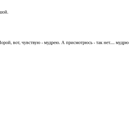
шой.
рой, вот, чувствую - мудрею. А присмотрюсь - так нет.... мудрю