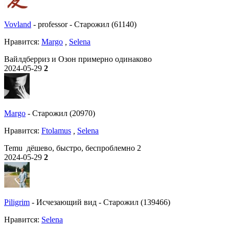
Vovland
-
professor
-
Старожил (61140)
Нравитcя:
Margo
,
Selena
Вайлдберриз и Озон примерно одинаково
2024-05-29
2
Margo
-
Старожил (20970)
Нравитcя:
Ftolamus
,
Selena
Temu дёшево, быстро, беспроблемно 2
2024-05-29
2
Piligrim
-
Исчезающий вид
-
Старожил (139466)
Нравитcя:
Selena