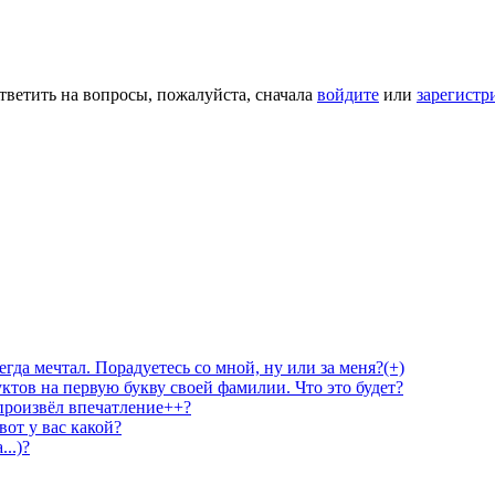
тветить на вопросы, пожалуйста, сначала
войдите
или
зарегистр
гда мечтал. Порадуетесь со мной, ну или за меня?(+)
ктов на первую букву своей фамилии. Что это будет?
произвёл впечатление++?
от у вас какой?
..)?