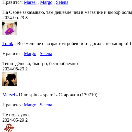
Нравитcя:
Marsel
,
Margo
,
Selena
На Озоне заказываю, там дешевле чем в магазине и выбор боль
2024-05-29
3
Tonik
-
Всё меньше с возрастом робею и от досады не хандрю! По
Нравитcя:
Margo
,
Selena
Temu дёшево, быстро, беспроблемно
2024-05-29
2
Marsel
-
Dum spiro – spero!
-
Старожил (139719)
Нравитcя:
Margo
,
Selena
Не пользуюсь.
2024-05-29
2