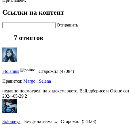
Приглашен:
Ссылки на контент
Отправить
7 ответов
Ftolamus
-
Старожил (47084)
Нравитcя:
Margo
,
Selena
недавно посмотрел, на яндексмаркете, Вайлдберисе и Озоне со
2024-05-29
2
Solomeya
-
Без фанатизма....
-
Старожил (54328)