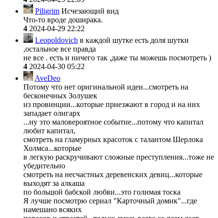
Piligrim
Исчезающий вид
Что-то вроде доширака.
4
2024-04-29 22:22
Leopoldovich
в каждой шутке есть доля шутки
,остальное все правда
не все . есть и ничего так ,даже ты можешь посмотреть )
4
2024-04-30 05:22
AveDeo
Потому что нет оригинальной идеи...смотреть на
бесконечных Золушек
из провинции...которые приезжают в город и на них
западает олигарх
...ну это маловероятное событие...потому что капитал
любит капитал,
смотреть на гламурных красоток с талантом Шерлока
Холмса...которые
в легкую раскручивают сложные преступления...тоже не
убедительно
смотреть на несчастных деревенских девиц...которые
выходят за алкаша
по большой бабской любви...это голимая тоска
Я лучше посмотрю сериал "Карточный домик"...где
намешано всяких