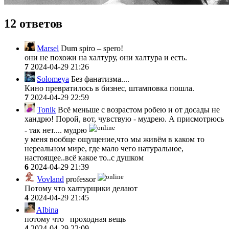
12 ответов
Marsel
Dum spiro – spero!
они не похожи на халтуру, они халтура и есть.
7
2024-04-29 21:26
Solomeya
Без фанатизма....
Кино превратилось в бизнес, штамповка пошла.
7
2024-04-29 22:59
Tonik
Всё меньше с возрастом робею и от досады не
хандрю! Порой, вот, чувствую - мудрею. А присмотрюсь
- так нет.... мудрю
у меня вообще ощущение,что мы живём в каком то
нереальном мире, где мало чего натуральное,
настоящее..всё какое то..с душком
6
2024-04-29 21:39
Vovland
professor
Потому что халтурщики делают
4
2024-04-29 21:45
Albina
потому что проходная вещь
4
2024-04-29 22:09