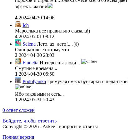
пороков и страстей...только смесь всего со всем дает
эффект...жизни
4
2024-04-30 14:06
Ich
Марселька все правильно сказала!)
4
2024-05-01 08:12
Selena
Лето, ах, лето!.... )))
Одноразовые потому что
3
2024-04-30 23:03
Fludetta
Интересны люди...
Смутные времена...
1
2024-04-30 05:50
Podolyanka
Гремучая смесь бунтарки с педанткой
Ибо таковыми и есть...
1
2024-05-31 20:43
0
ответ сложен
Войдите, чтобы ответить
Copyright © 2026 - Askee - вопросы и ответы
Полная версия