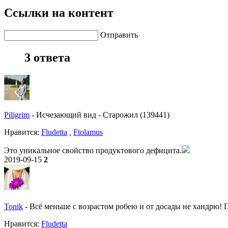
Ссылки на контент
Отправить
3 ответа
Piligrim
-
Исчезающий вид
-
Старожил (139441)
Нравитcя:
Fludetta
,
Ftolamus
Это уникальное свойство продуктового дефицита.
2019-09-15
2
Tonik
-
Всё меньше с возрастом робею и от досады не хандрю! По
Нравитcя:
Fludetta