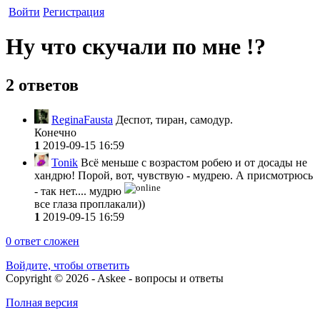
Войти
Регистрация
Ну что скучали по мне !?
2 ответов
ReginaFausta
Деспот, тиран, самодур.
Конечно
1
2019-09-15 16:59
Tonik
Всё меньше с возрастом робею и от досады не
хандрю! Порой, вот, чувствую - мудрею. А присмотрюсь
- так нет.... мудрю
все глаза проплакали))
1
2019-09-15 16:59
0
ответ сложен
Войдите, чтобы ответить
Copyright © 2026 - Askee - вопросы и ответы
Полная версия