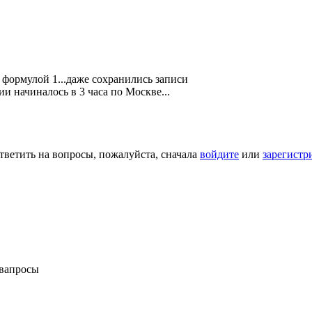
а формулой 1...даже сохранились записи
и начиналось в 3 часа по Москве...
тветить на вопросы, пожалуйста, сначала
войдите
или
зарегистр
 вапросы