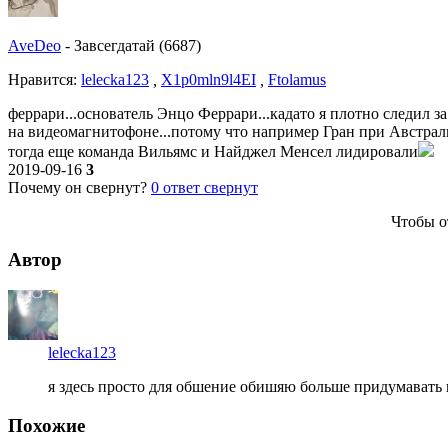
AveDeo
-
Завсегдатай (6687)
Нравитcя:
lelecka123
,
X1p0mln9l4EI
,
Ftolamus
феррари...основатель Энцо Феррари...кадато я плотно следил з
на видеомагнитофоне...потому что например Гран при Австрали
тогда еще команда Вильямс и Найджел Менсел лидировали
2019-09-16
3
Почему он свернут?
0
ответ свернут
Чтобы о
Автор
lelecka123
я здесь просто для обшение обишяю больше придумавать
Похожие