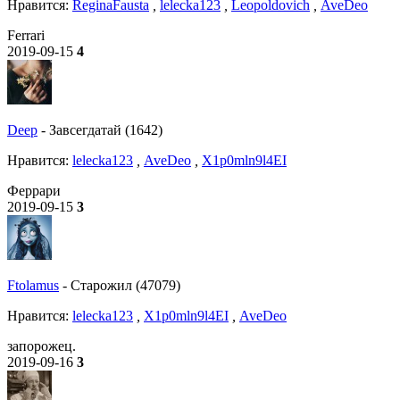
Нравитcя:
ReginaFausta
,
lelecka123
,
Leopoldovich
,
AveDeo
Ferrari
2019-09-15
4
Deep
-
Завсегдатай (1642)
Нравитcя:
lelecka123
,
AveDeo
,
X1p0mln9l4EI
Феррари
2019-09-15
3
Ftolamus
-
Старожил (47079)
Нравитcя:
lelecka123
,
X1p0mln9l4EI
,
AveDeo
запорожец.
2019-09-16
3