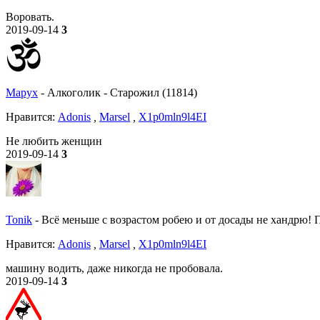
Воровать.
2019-09-14
3
Mapyx
-
Алкоголик
-
Старожил (11814)
Нравитcя:
Adonis
,
Marsel
,
X1p0mln9l4EI
Не любить женщин
2019-09-14
3
Tonik
-
Всё меньше с возрастом робею и от досады не хандрю! По
Нравитcя:
Adonis
,
Marsel
,
X1p0mln9l4EI
машину водить, даже никогда не пробовала.
2019-09-14
3