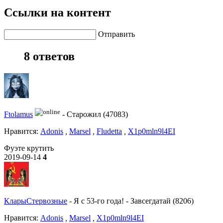
Ссылки на контент
Отправить
8 ответов
Ftolamus
-
Старожил (47083)
Нравитcя:
Adonis
,
Marsel
,
Fludetta
,
X1p0mln9l4EI
Фуэте крутить
2019-09-14
4
КларыСтервозные
-
Я с 53-го года!
-
Завсегдатай (8206)
Нравитcя:
Adonis
,
Marsel
,
X1p0mln9l4EI