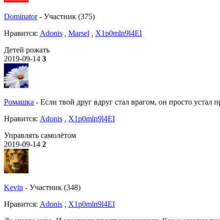
Dominator
-
Участник (375)
Нравитcя:
Adonis
,
Marsel
,
X1p0mln9l4EI
Детей рожать
2019-09-14
3
Ромашка
-
Если твой друг вдруг стал врагом, он просто устал п
Нравитcя:
Adonis
,
X1p0mln9l4EI
Управлять самолётом
2019-09-14
2
Kevin
-
Участник (348)
Нравитcя:
Adonis
,
X1p0mln9l4EI