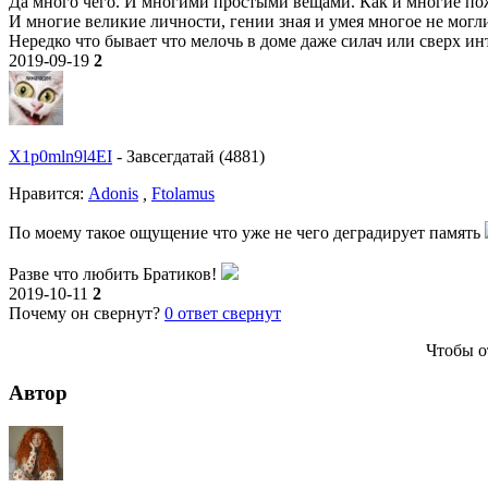
Да много чего. И многими простыми вещами. Как и многие пож
И многие великие личности, гении зная и умея многое не могли
Нередко что бывает что мелочь в доме даже силач или сверх инт
2019-09-19
2
X1p0mln9l4EI
-
Завсегдатай (4881)
Нравитcя:
Adonis
,
Ftolamus
По моему такое ощущение что уже не чего деградирует память
Разве что любить Братиков!
2019-10-11
2
Почему он свернут?
0
ответ свернут
Чтобы о
Автор