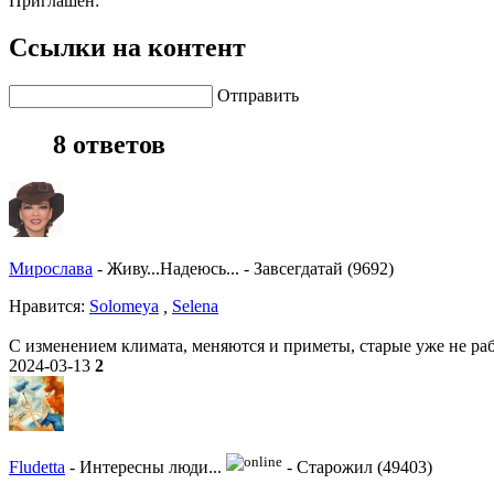
Приглашен:
Ссылки на контент
Отправить
8 ответов
Мирослава
-
Живу...Надеюсь...
-
Завсегдатай (9692)
Нравитcя:
Solomeya
,
Selena
C изменением климата, меняются и приметы, старые уже не раб
2024-03-13
2
Fludetta
-
Интересны люди...
-
Старожил (49403)