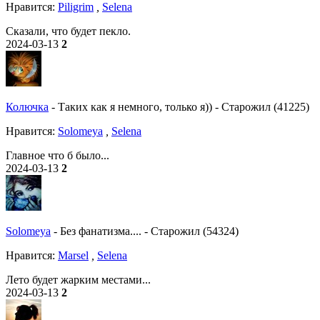
Нравитcя:
Piligrim
,
Selena
Сказали, что будет пекло.
2024-03-13
2
Колючка
-
Таких как я немного, только я))
-
Старожил (41225)
Нравитcя:
Solomeya
,
Selena
Главное что б было...
2024-03-13
2
Solomeya
-
Без фанатизма....
-
Старожил (54324)
Нравитcя:
Marsel
,
Selena
Лето будет жарким местами...
2024-03-13
2