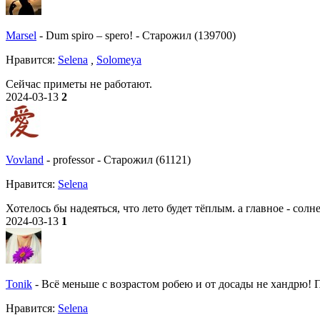
Marsel
-
Dum spiro – spero!
-
Старожил (139700)
Нравитcя:
Selena
,
Solomeya
Сейчас приметы не работают.
2024-03-13
2
Vovland
-
professor
-
Старожил (61121)
Нравитcя:
Selena
Хотелось бы надеяться, что лето будет тёплым. а главное - сол
2024-03-13
1
Tonik
-
Всё меньше с возрастом робею и от досады не хандрю! По
Нравитcя:
Selena