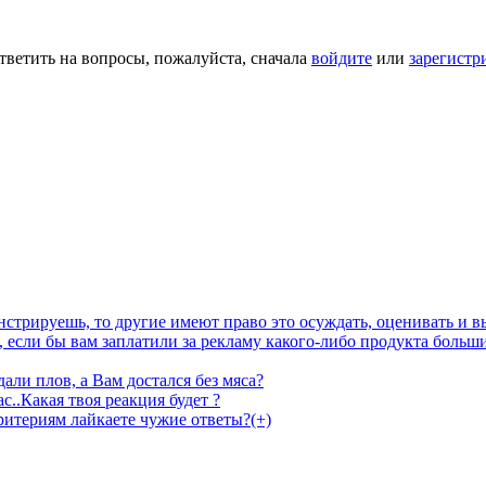
тветить на вопросы, пожалуйста, сначала
войдите
или
зарегистр
онстрируешь, то другие имеют право это осуждать, оценивать и 
 если бы вам заплатили за рекламу какого-либо продукта больши
дали плов, а Вам достался без мяса?
ас..Какая твоя реакция будет ?
критериям лайкаете чужие ответы?(+)