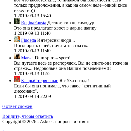
только предположения, а как на самом деле--одной кисе
известно))
1
2019-09-13 15:40
ReginaFausta
Деспот, тиран, самодур.
Это она предлагает хвост в дар,на шапку
1
2019-09-13 11:40
Fludetta
Интересны люди...
Поговорить с ней, почитать в глазах.
1
2019-09-13 11:40
Marsel
Dum spiro – spero!
Вы путаете весь ее распорядок, Вы не спите-она тоже на
страже.... Недовольна она Вашим поведением!!!
1
2019-09-13 11:52
КларыСтервозные
Я с 53-го года!
Если бы она понимала, что такое "когнитивный
диссонанс".
1
2019-09-14 22:09
0
ответ сложен
Войдите, чтобы ответить
Copyright © 2026 - Askee - вопросы и ответы