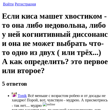
Войти
Регистрация
Если киса машет хвостиком -
то она либо недовольна, либо
у ней когнитивный диссонанс
и она не может выбрать что-
то одно из двух ( или трёх...)
А как определить? это первое
или второе?
5 ответов
Tonik
Всё меньше с возрастом робею и от досады не
хандрю! Порой, вот, чувствую - мудрею. А присмотрюсь
- так нет.... мудрю
вот что касается кис, то никакой однозначности..есть