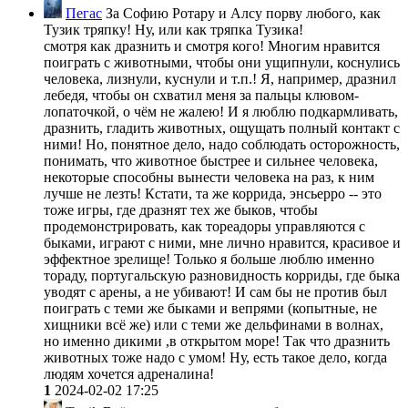
Пегас
За Софию Ротару и Алсу порву любого, как
Тузик тряпку! Ну, или как тряпка Тузика!
смотря как дразнить и смотря кого! Многим нравится
поиграть с животными, чтобы они ущипнули, коснулись
человека, лизнули, куснули и т.п.! Я, например, дразнил
лебедя, чтобы он схватил меня за пальцы клювом-
лопаточкой, о чём не жалею! И я люблю подкармливать,
дразнить, гладить животных, ощущать полный контакт с
ними! Но, понятное дело, надо соблюдать осторожность,
понимать, что животное быстрее и сильнее человека,
некоторые способны вынести человека на раз, к ним
лучше не лезть! Кстати, та же коррида, энсьерро -- это
тоже игры, где дразнят тех же быков, чтобы
продемонстрировать, как тореадоры управляются с
быками, играют с ними, мне лично нравится, красивое и
эффектное зрелище! Только я больше люблю именно
тораду, португальскую разновидность корриды, где быка
уводят с арены, а не убивают! И сам бы не против был
поиграть с теми же быками и вепрями (копытные, не
хищники всё же) или с теми же дельфинами в волнах,
но именно дикими ,в открытом море! Так что дразнить
животных тоже надо с умом! Ну, есть такое дело, когда
людям хочется адреналина!
1
2024-02-02 17:25