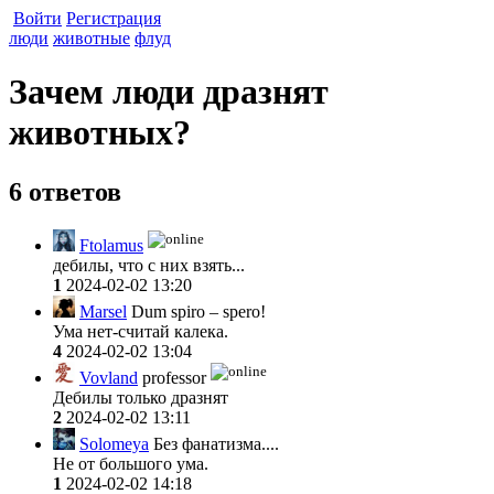
Войти
Регистрация
люди
животные
флуд
Зачем люди дразнят
животных?
6 ответов
Ftolamus
дебилы, что с них взять...
1
2024-02-02 13:20
Marsel
Dum spiro – spero!
Ума нет-считай калека.
4
2024-02-02 13:04
Vovland
professor
Дебилы только дразнят
2
2024-02-02 13:11
Solomeya
Без фанатизма....
Не от большого ума.
1
2024-02-02 14:18