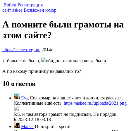
Войти
Регистрация
сайт
askee
Возможен юмор
А помните были грамоты на
этом сайте?
https://askee.ru/gram
2014г.
И больше не было,
обидно, не попала когда были.
А по какому принципу выдавались то?
10 ответов
Evg
Сел комар на ананас - вот и кончился рассказ...
Коллективные ещё есть:
https://askee.ru//uploads/2021.png
P.S. и там автора грамот не подписали. Не порядок.
6
2023-12-18 03:18
Marsel
Dum spiro – spero!