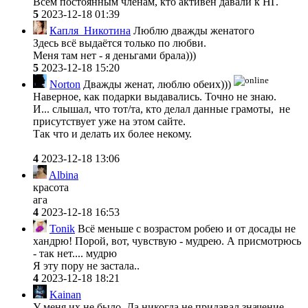
Всем постоянным членам, кто активен давали к НГ.
5
2023-12-18 01:39
Капля_Никотина
Люблю дважды женатого
Здесь всё выдаётся только по любви.
Меня там нет - я деньгами брала)))
5
2023-12-18 15:20
Norton
Дважды женат, люблю обеих)))
Наверное, как подарки выдавались. Точно не знаю.
И... слышал, что тот/та, кто делал данные грамоты, не
присутствует уже на этом сайте.
Так что и делать их более некому.
4
2023-12-18 13:06
Albina
красота
ага
4
2023-12-18 16:53
Tonik
Всё меньше с возрастом робею и от досады не
хандрю! Порой, вот, чувствую - мудрею. А присмотрюсь
- так нет.... мудрю
Я эту пору не застала..
4
2023-12-18 18:21
Kainan
У меня их не было. Да никогда не придавал значение.