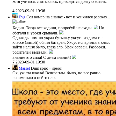
хотя учиться, спотыкаясь, приходится долгую жизнь.
4
2023-09-01 19:36
Evg
Сел комар на ананас - вот и кончился рассказ...
Ходил. Тогда все ходили, попробуй не сходи.
Но
сбегали и уроки срывали.
Однажды помню украл бутылку уксуса из дома и в
классе (зимой) облил батареи. Уксус испарился в класс
зайти нельзя было, глаза ело. Урок сорван. Разборки,
родителей вызвали.
Знание это сила! С днем знаний!
7
2023-09-01 19:30
Marsel
Dum spiro – spero!
Ох, уж эта школа! Всякое там было, но все равно
вспоминаю о ней тепло.