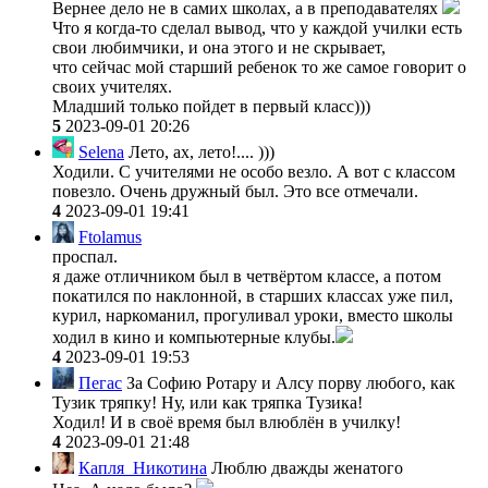
Вернее дело не в самих школах, а в преподавателях
Что я когда-то сделал вывод, что у каждой училки есть
свои любимчики, и она этого и не скрывает,
что сейчас мой старший ребенок то же самое говорит о
своих учителях.
Младший только пойдет в первый класс)))
5
2023-09-01 20:26
Selena
Лето, ах, лето!.... )))
Ходили. С учителями не особо везло. А вот с классом
повезло. Очень дружный был. Это все отмечали.
4
2023-09-01 19:41
Ftolamus
проспал.
я даже отличником был в четвёртом классе, а потом
покатился по наклонной, в старших классах уже пил,
курил, наркоманил, прогуливал уроки, вместо школы
ходил в кино и компьютерные клубы.
4
2023-09-01 19:53
Пегас
За Софию Ротару и Алсу порву любого, как
Тузик тряпку! Ну, или как тряпка Тузика!
Ходил! И в своё время был влюблён в училку!
4
2023-09-01 21:48
Капля_Никотина
Люблю дважды женатого