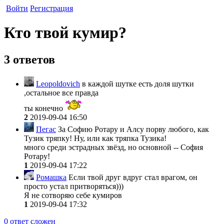
Войти
Регистрация
Кто твой кумир?
3 ответов
Leopoldovich
в каждой шутке есть доля шутки
,остальное все правда
ты конечно
2
2019-09-04 16:50
Пегас
За Софию Ротару и Алсу порву любого, как
Тузик тряпку! Ну, или как тряпка Тузика!
много среди эстрадных звёзд, но основной -- София
Ротару!
1
2019-09-04 17:22
Ромашка
Если твой друг вдруг стал врагом, он
просто устал притворяться)))
Я не сотворяю себе кумиров
1
2019-09-04 17:32
0
ответ сложен