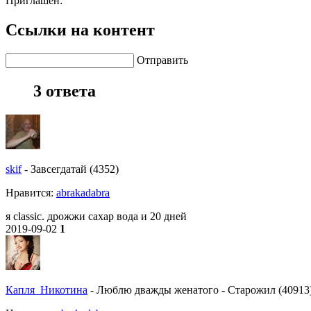
Приглашен:
Ссылки на контент
Отправить
3 ответа
skif
-
Завсегдатай (4352)
Нравитcя:
abrakadabra
я classic. дрожжи сахар вода и 20 дней
2019-09-02
1
Капля_Никотина
-
Люблю дважды женатого
-
Старожил (40913