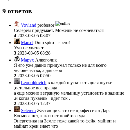
9 ответов
Vovland
professor
Селерем придумает. Можешь не сомневаться
4
2023-03-05 08:07
Marsel
Dum spiro – spero!
Ума не хватает.
3
2023-03-05 08:28
Mapyx
Алкоголик
Я его уже давно придумал только не для всего
человечества, а для себя
2
2023-03-05 07:50
Leopoldovich
в каждой шутке есть доля шутки
,остальное все правда
а еще можно ветряную мельницу установить в заднице
.и когда пукаешь . идет ток .
2
2023-03-05 12:37
Selerem
Жестянщик- это не профессия а Дар.
Космоса нет, как и нет полётов туда.
Энергетика на Земле тоже какой то фейк, майнят и
майнят хрен знает что