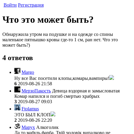
Войти
Регистрация
Что это может быть?
Обнаружила утром на подушке и на одежде со спины
маленькое пятнышко кровы где-то 1 см, ран нет. Что это
может быть?)
4 ответов
Margo
Ну все Вас посетили клопы,комары,вампиры!
6
2019-08-26 21:58
МерзоПакость
Девица вздорная и замысловатая
Комар напился и погиб смертью храбрых
3
2019-08-27 09:03
Ftolamus
ЭТО БЫЛ КЛОП
2
2019-08-26 22:20
Mapyx
Алкоголик
Да то мабудь фарба. Твій чоловік випадково не