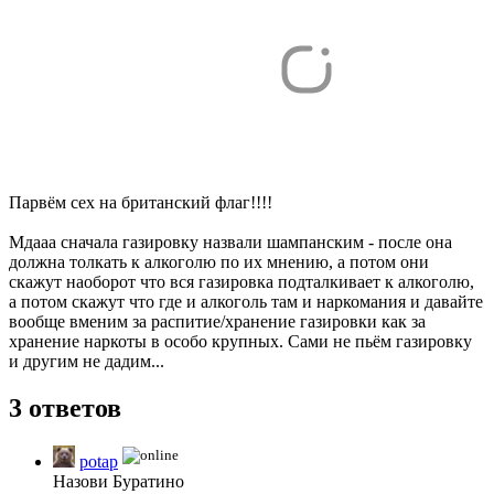
Парвём сех на британский флаг!!!!
Мдааа сначала газировку назвали шампанским - после она
должна толкать к алкоголю по их мнению, а потом они
скажут наоборот что вся газировка подталкивает к алкоголю,
а потом скажут что где и алкоголь там и наркомания и давайте
вообще вменим за распитие/хранение газировки как за
хранение наркоты в особо крупных. Сами не пьём газировку
и другим не дадим...
3 ответов
potap
Назови Буратино