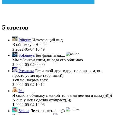
5 ответов
Piligrim
Исчезающий вид
В обнимку с Ночью.
2
2022-05-04 10:49
Solomeya
Без фанатизма....
Мы с Зайкой спим, иногда его обнимаю.
2
2022-05-04 09:00
Ромашка
Если твой друг вдруг стал врагом, он
просто устал притворяться)))
я сплю, закрыв глаза
2
2022-05-04 10:12
Ich
Я сплю в обнимку с женой или я на нее ноги кладу))))))
А она у меня одеяло отбирает)))))
1
2022-05-04 12:06
Selena
Лето, ах, лето!.... )))